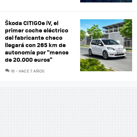
Škoda CITIGOe iV, el
primer coche eléctrico
del fabricante checo
llegará con 265 km de
autonomía por "menos
de 20.000 euros"
COMENTARIOS
16
HACE 7 AÑOS