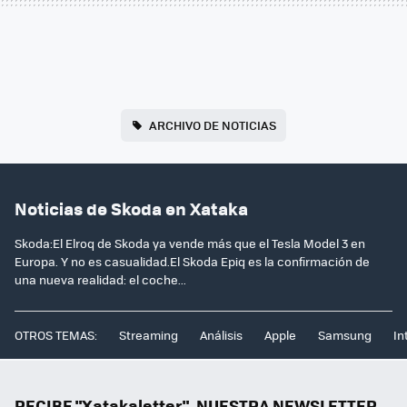
ARCHIVO DE NOTICIAS
Noticias de Skoda en Xataka
Skoda:El Elroq de Skoda ya vende más que el Tesla Model 3 en
Europa. Y no es casualidad.El Skoda Epiq es la confirmación de
una nueva realidad: el coche...
OTROS TEMAS:
Streaming
Análisis
Apple
Samsung
In
RECIBE "Xatakaletter", NUESTRA NEWSLETTER