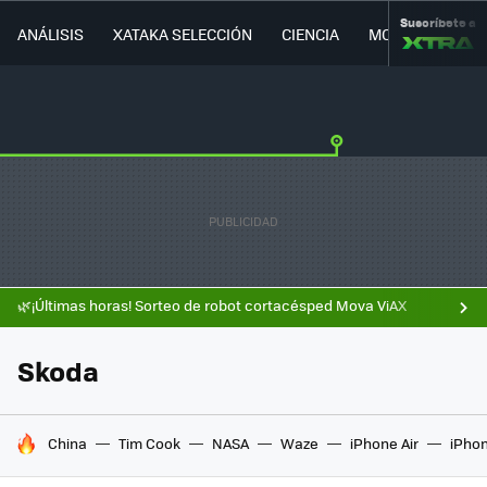
Suscríbete a
ANÁLISIS
XATAKA SELECCIÓN
CIENCIA
MOVILIDAD
🌿¡Últimas horas! Sorteo de robot cortacésped Mova ViAX
Skoda
HOY SE HABLA DE
China
Tim Cook
NASA
Waze
iPhone Air
iPhon