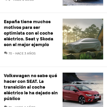
España tiene muchos
motivos para ser
optimista con el coche
eléctrico. Seat y Skoda
son el mejor ejemplo
COMENTARIOS
70
HACE 3 AÑOS
Volkswagen no sabe qué
hacer con SEAT. La
transición al coche
eléctrico le ha dejado sin
público
COMENTARIOS