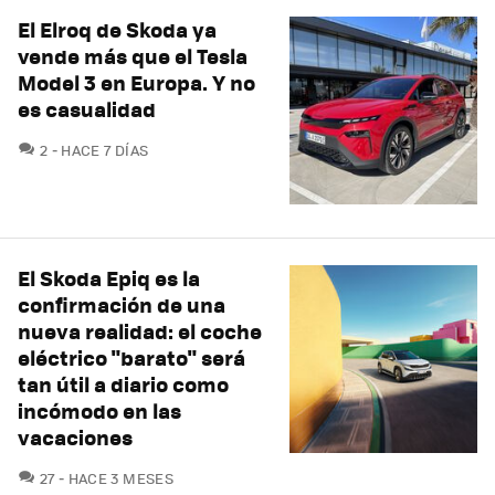
El Elroq de Skoda ya
vende más que el Tesla
Model 3 en Europa. Y no
es casualidad
COMENTARIOS
2
HACE 7 DÍAS
El Skoda Epiq es la
confirmación de una
nueva realidad: el coche
eléctrico "barato" será
tan útil a diario como
incómodo en las
vacaciones
COMENTARIOS
27
HACE 3 MESES