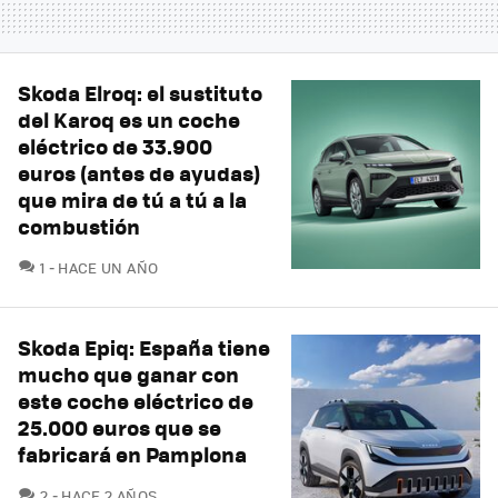
Skoda Elroq: el sustituto
del Karoq es un coche
eléctrico de 33.900
euros (antes de ayudas)
que mira de tú a tú a la
combustión
COMENTARIOS
1
HACE UN AÑO
Skoda Epiq: España tiene
mucho que ganar con
este coche eléctrico de
25.000 euros que se
fabricará en Pamplona
COMENTARIOS
2
HACE 2 AÑOS