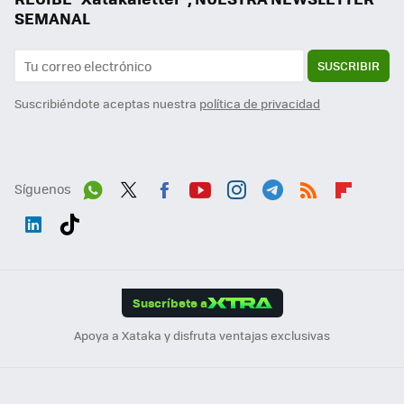
SEMANAL
SUSCRIBIR
Suscribiéndote aceptas nuestra
política de privacidad
Síguenos
Wh
Twit
Fac
You
Inst
Tele
RSS
Flip
ats
ter
ebo
tub
agr
gra
boa
Link
Tikt
App
ok
e
am
m
rd
edI
ok
Suscríbete a
n
Apoya a Xataka y disfruta ventajas exclusivas