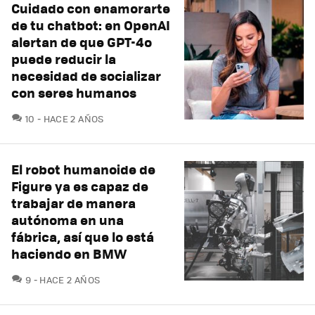
Cuidado con enamorarte
de tu chatbot: en OpenAI
alertan de que GPT-4o
puede reducir la
necesidad de socializar
con seres humanos
COMENTARIOS
10
HACE 2 AÑOS
El robot humanoide de
Figure ya es capaz de
trabajar de manera
autónoma en una
fábrica, así que lo está
haciendo en BMW
COMENTARIOS
9
HACE 2 AÑOS