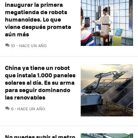
inaugurar la primera
megatienda de robots
humanoides. Lo que
viene después promete
aún más
COMENTARIOS
10
HACE UN AÑO
China ya tiene un robot
que instala 1.000 paneles
solares al día. Es su arma
para seguir dominando
las renovables
COMENTARIOS
6
HACE UN AÑO
No puedes subir al metro