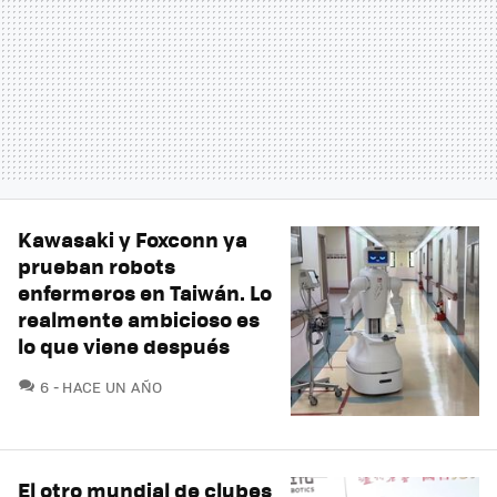
Kawasaki y Foxconn ya
prueban robots
enfermeros en Taiwán. Lo
realmente ambicioso es
lo que viene después
COMENTARIOS
6
HACE UN AÑO
El otro mundial de clubes