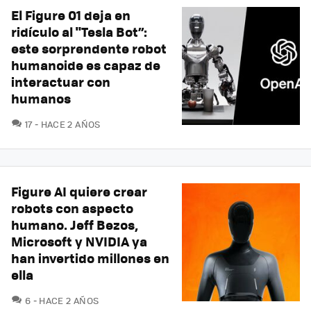
El Figure 01 deja en
ridículo al "Tesla Bot”:
este sorprendente robot
humanoide es capaz de
interactuar con
humanos
COMENTARIOS
17
HACE 2 AÑOS
Figure AI quiere crear
robots con aspecto
humano. Jeff Bezos,
Microsoft y NVIDIA ya
han invertido millones en
ella
COMENTARIOS
6
HACE 2 AÑOS