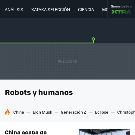
Suscríbete a
ANÁLISIS
XATAKA SELECCIÓN
CIENCIA
MOVILIDAD
Robots y humanos
HOY SE HABLA DE
China
Elon Musk
Generación Z
Eclipse
Christop
China acaba de