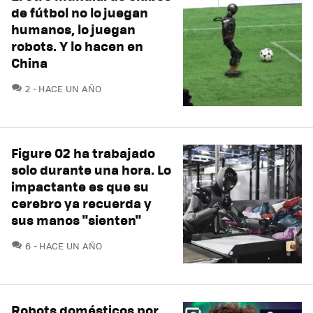
de fútbol no lo juegan
humanos, lo juegan
robots. Y lo hacen en
China
COMENTARIOS
2
HACE UN AÑO
Figure 02 ha trabajado
solo durante una hora. Lo
impactante es que su
cerebro ya recuerda y
sus manos "sienten"
COMENTARIOS
6
HACE UN AÑO
Robots domésticos por