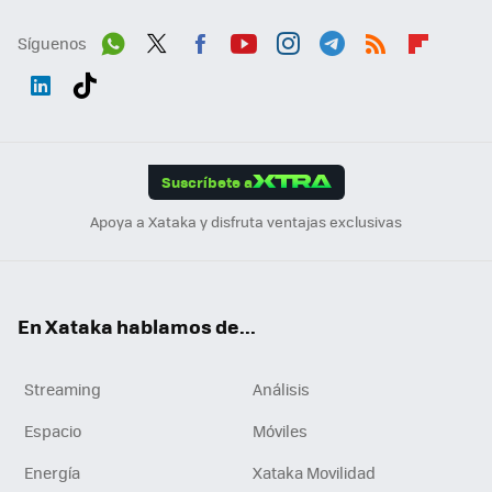
Síguenos
Wh
Twit
Fac
You
Inst
Tele
RSS
Flip
ats
ter
ebo
tub
agr
gra
boa
Link
Tikt
App
ok
e
am
m
rd
edI
ok
Suscríbete a
n
Apoya a Xataka y disfruta ventajas exclusivas
En Xataka hablamos de...
Streaming
Análisis
Espacio
Móviles
Energía
Xataka Movilidad