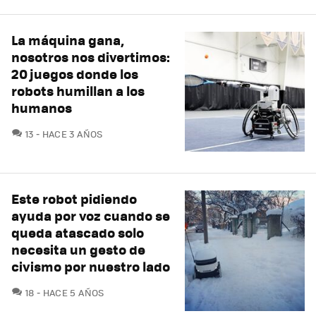
La máquina gana,
nosotros nos divertimos:
20 juegos donde los
robots humillan a los
humanos
COMENTARIOS
13
HACE 3 AÑOS
Este robot pidiendo
ayuda por voz cuando se
queda atascado solo
necesita un gesto de
civismo por nuestro lado
COMENTARIOS
18
HACE 5 AÑOS