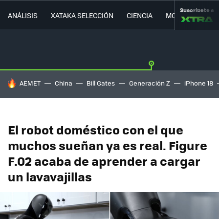
Suscríbete a
ANÁLISIS
XATAKA SELECCIÓN
CIENCIA
MOVILIDAD
HOY SE HABLA DE
AEMET
China
Bill Gates
Generación Z
iPhone 18
El robot doméstico con el que
muchos sueñan ya es real. Figure
F.02 acaba de aprender a cargar
un lavavajillas