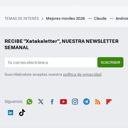
TEMAS DE INTERÉS
Mejores moviles 2026
Claude
Androi
RECIBE "Xatakaletter", NUESTRA NEWSLETTER
SEMANAL
SUSCRIBIR
Suscribiéndote aceptas nuestra
política de privacidad
Síguenos
Wh
Twit
Fac
You
Inst
Tele
RSS
Flip
ats
ter
ebo
tub
agr
gra
boa
Link
Tikt
App
ok
e
am
m
rd