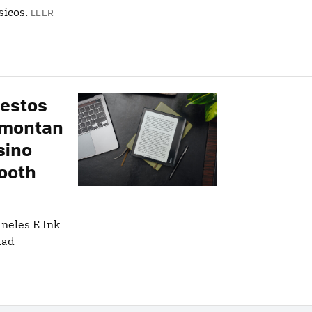
sicos.
LEER
 estos
 montan
sino
ooth
neles E Ink
dad