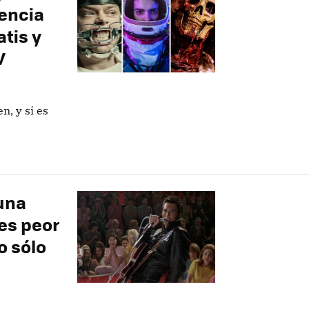
iencia
tis y
V
n, y si es
una
es peor
o sólo