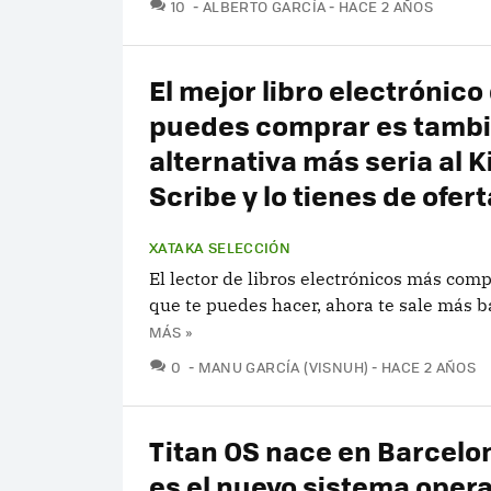
COMENTARIOS
10
ALBERTO GARCÍA
HACE 2 AÑOS
El mejor libro electrónico
puedes comprar es tambi
alternativa más seria al K
Scribe y lo tienes de ofert
XATAKA SELECCIÓN
El lector de libros electrónicos más comp
que te puedes hacer, ahora te sale más b
MÁS »
COMENTARIOS
0
MANU GARCÍA (VISNUH)
HACE 2 AÑOS
Titan OS nace en Barcelon
es el nuevo sistema opera