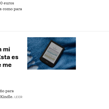
40 euros
cs como para
n mi
Esta es
e me
ño para
Kindle.
LEER