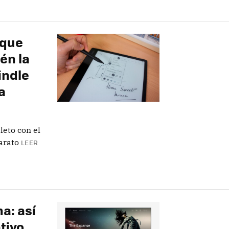
 que
én la
indle
a
leto con el
arato
LEER
a: así
tivo