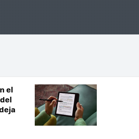
n el
 del
 deja