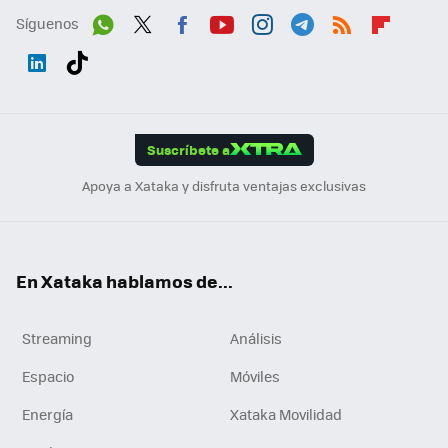
Síguenos
Wh
Twit
Fac
You
Inst
Tele
RSS
Flip
ats
ter
ebo
tub
agr
gra
boa
Link
Tikt
App
ok
e
am
m
rd
edI
ok
Suscríbete a
n
Apoya a Xataka y disfruta ventajas exclusivas
En Xataka hablamos de...
Streaming
Análisis
Espacio
Móviles
Energía
Xataka Movilidad