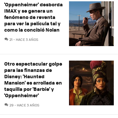
'Oppenheimer' desborda
IMAX y se genera un
fenómeno de reventa
para ver la película tal y
como la concibió Nolan
COMENTARIOS
21
HACE 3 AÑOS
Otro espectacular golpe
para las finanzas de
Disney: 'Haunted
Mansion' es arrollada en
taquilla por 'Barbie' y
'Oppenheimer'
COMENTARIOS
29
HACE 3 AÑOS