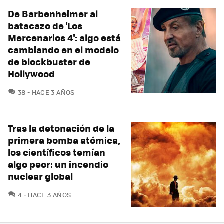
De Barbenheimer al
batacazo de 'Los
Mercenarios 4': algo está
cambiando en el modelo
de blockbuster de
Hollywood
COMENTARIOS
38
HACE 3 AÑOS
Tras la detonación de la
primera bomba atómica,
los científicos temían
algo peor: un incendio
nuclear global
COMENTARIOS
4
HACE 3 AÑOS