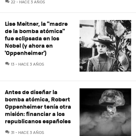
COMENTARIOS
22
HACE 3 AÑOS
Lise Meitner, la "madre
de la bomba atómica"
fue eclipsada en los
Nobel (y ahora en
'Oppenheimer')
COMENTARIOS
13
HACE 3 AÑOS
Antes de diseñar la
bomba atómica, Robert
Oppenheimer tenía otra
misión: financiar a los
republicanos españoles
COMENTARIOS
31
HACE 3 AÑOS