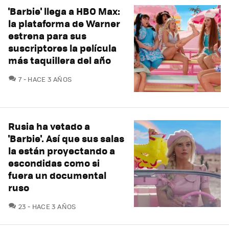
'Barbie' llega a HBO Max:
la plataforma de Warner
estrena para sus
suscriptores la película
más taquillera del año
COMENTARIOS
7
HACE 3 AÑOS
Rusia ha vetado a
'Barbie'. Así que sus salas
la están proyectando a
escondidas como si
fuera un documental
ruso
COMENTARIOS
23
HACE 3 AÑOS