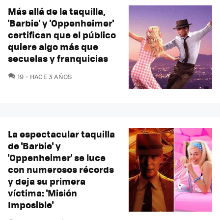
Más allá de la taquilla,
'Barbie' y 'Oppenheimer'
certifican que el público
quiere algo más que
secuelas y franquicias
COMENTARIOS
19
HACE 3 AÑOS
La espectacular taquilla
de 'Barbie' y
'Oppenheimer' se luce
con numerosos récords
y deja su primera
víctima: 'Misión
Imposible'