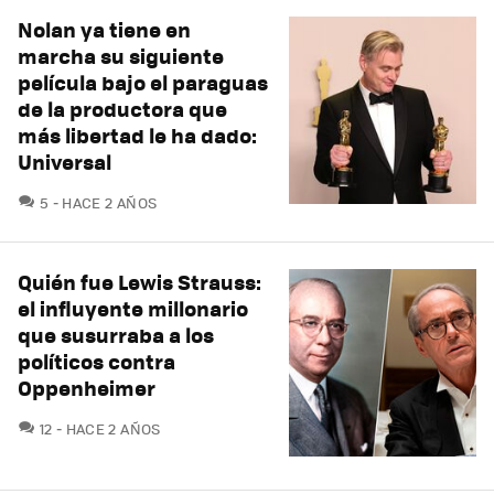
Nolan ya tiene en
marcha su siguiente
película bajo el paraguas
de la productora que
más libertad le ha dado:
Universal
COMENTARIOS
5
HACE 2 AÑOS
Quién fue Lewis Strauss:
el influyente millonario
que susurraba a los
políticos contra
Oppenheimer
COMENTARIOS
12
HACE 2 AÑOS