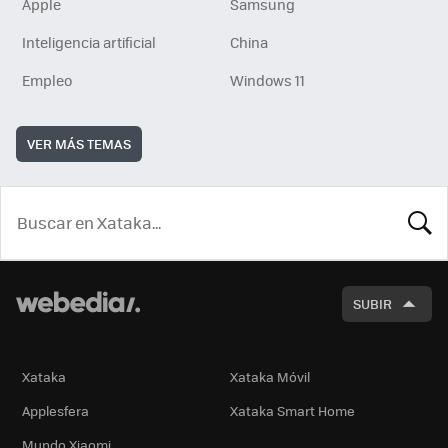
Apple
Samsung
Inteligencia artificial
China
Empleo
Windows 11
VER MÁS TEMAS
BUSCA
SUBIR
Xataka
Xataka Móvil
Applesfera
Xataka Smart Home
Mundo Xiaomi