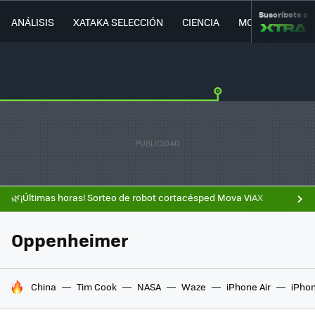
Suscríbete a
ANÁLISIS
XATAKA SELECCIÓN
CIENCIA
MOVILIDAD
🌿¡Últimas horas! Sorteo de robot cortacésped Mova ViAX
Oppenheimer
HOY SE HABLA DE
China
Tim Cook
NASA
Waze
iPhone Air
iPhon