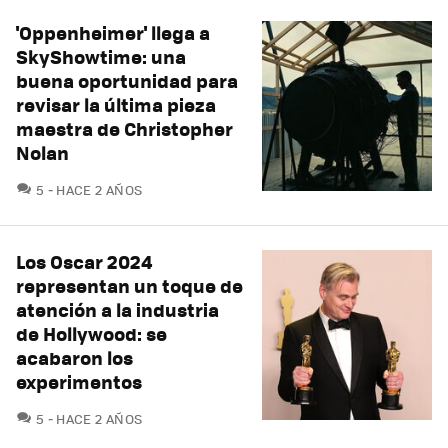
'Oppenheimer' llega a
SkyShowtime: una
buena oportunidad para
revisar la última pieza
maestra de Christopher
Nolan
COMENTARIOS
5
HACE 2 AÑOS
Los Oscar 2024
representan un toque de
atención a la industria
de Hollywood: se
acabaron los
experimentos
COMENTARIOS
5
HACE 2 AÑOS