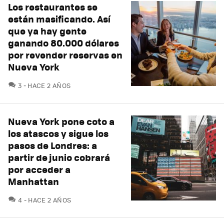
Los restaurantes se
están masificando. Así
que ya hay gente
ganando 80.000 dólares
por revender reservas en
Nueva York
COMENTARIOS
3
HACE 2 AÑOS
Nueva York pone coto a
los atascos y sigue los
pasos de Londres: a
partir de junio cobrará
por acceder a
Manhattan
COMENTARIOS
4
HACE 2 AÑOS