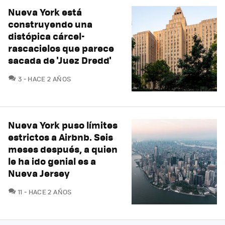
Nueva York está
construyendo una
distópica cárcel-
rascacielos que parece
sacada de 'Juez Dredd'
COMENTARIOS
3
HACE 2 AÑOS
Nueva York puso límites
estrictos a Airbnb. Seis
meses después, a quien
le ha ido genial es a
Nueva Jersey
COMENTARIOS
11
HACE 2 AÑOS