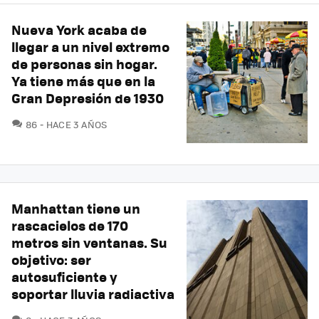
Nueva York acaba de
llegar a un nivel extremo
de personas sin hogar.
Ya tiene más que en la
Gran Depresión de 1930
COMENTARIOS
86
HACE 3 AÑOS
Manhattan tiene un
rascacielos de 170
metros sin ventanas. Su
objetivo: ser
autosuficiente y
soportar lluvia radiactiva
COMENTARIOS