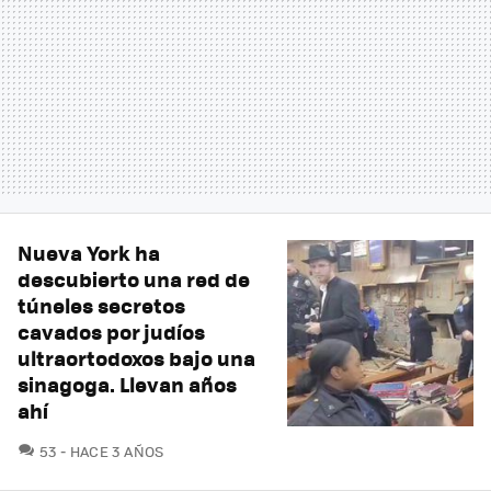
Nueva York ha
descubierto una red de
túneles secretos
cavados por judíos
ultraortodoxos bajo una
sinagoga. Llevan años
ahí
COMENTARIOS
53
HACE 3 AÑOS