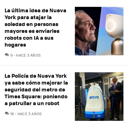
La última idea de Nueva
York para atajar la
soledad en personas
mayores es enviarles
robots con IA a sus
hogares
COMENTARIOS
9
HACE 3 AÑOS
La Policía de Nueva York
ya sabe cómo mejorar la
seguridad del metro de
Times Square: poniendo
a patrullar a un robot
COMENTARIOS
18
HACE 3 AÑOS