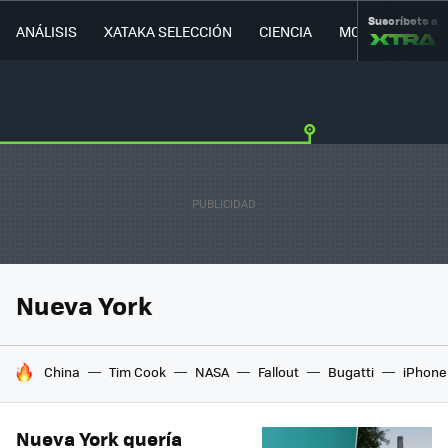
Suscríbete a
ANÁLISIS
XATAKA SELECCIÓN
CIENCIA
MOVILIDAD
Nueva York
HOY SE HABLA DE
China
Tim Cook
NASA
Fallout
Bugatti
iPhone 
Nueva York quería