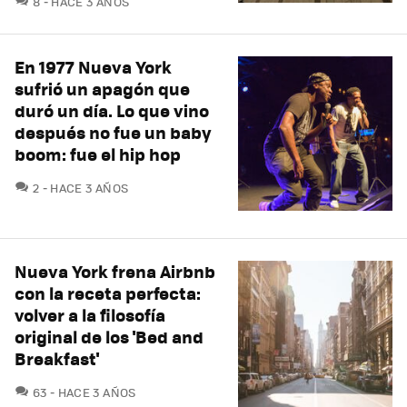
8
HACE 3 AÑOS
En 1977 Nueva York
sufrió un apagón que
duró un día. Lo que vino
después no fue un baby
boom: fue el hip hop
COMENTARIOS
2
HACE 3 AÑOS
Nueva York frena Airbnb
con la receta perfecta:
volver a la filosofía
original de los 'Bed and
Breakfast'
COMENTARIOS
63
HACE 3 AÑOS