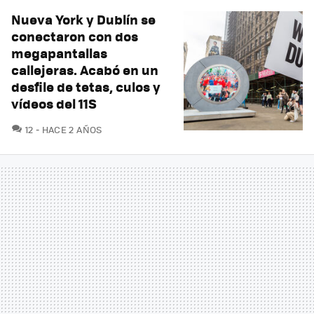
Nueva York y Dublín se
conectaron con dos
megapantallas
callejeras. Acabó en un
desfile de tetas, culos y
vídeos del 11S
COMENTARIOS
12
HACE 2 AÑOS