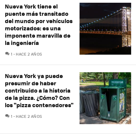
Nueva York tiene el
puente más transitado
del mundo por vehículos
motorizados: es una
imponente maravilla de
la ingeniería
COMENTARIOS
1
HACE 2 AÑOS
Nueva York ya puede
presumir de haber
contribuido a la historia
de la pizza. ¿Cómo? Con
los "pizza contenedores"
COMENTARIOS
1
HACE 2 AÑOS