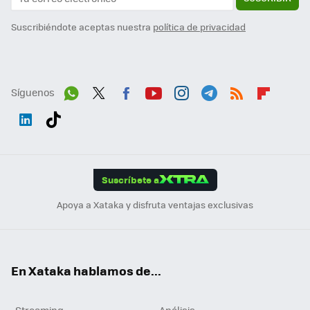
Suscribiéndote aceptas nuestra
política de privacidad
Síguenos
Wh
Twit
Fac
You
Inst
Tele
RSS
Flip
ats
ter
ebo
tub
agr
gra
boa
Link
Tikt
App
ok
e
am
m
rd
edI
ok
Suscríbete a
n
Apoya a Xataka y disfruta ventajas exclusivas
En Xataka hablamos de...
Streaming
Análisis