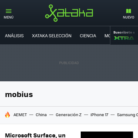
MENÚ
NUEVO
Suscríbete a
ANÁLISIS
XATAKA SELECCIÓN
CIENCIA
MOVILIDAD
mobius
HOY SE HABLA DE
AEMET
China
Generación Z
iPhone 17
Samsung G
Microsoft Surface, un