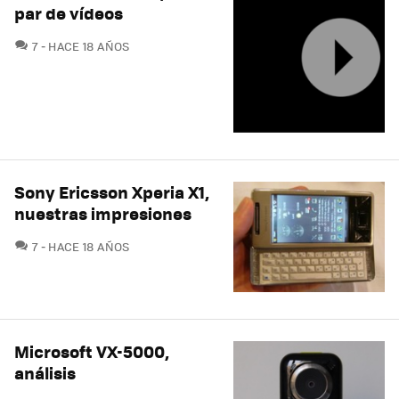
par de vídeos
COMENTARIOS
7
HACE 18 AÑOS
Sony Ericsson Xperia X1,
nuestras impresiones
COMENTARIOS
7
HACE 18 AÑOS
Microsoft VX-5000,
análisis