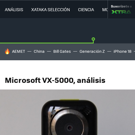
Suscríbete a
ANÁLISIS
XATAKA SELECCIÓN
CIENCIA
MOVILIDAD
HOY SE HABLA DE
AEMET
China
Bill Gates
Generación Z
iPhone 18
Microsoft VX-5000, análisis