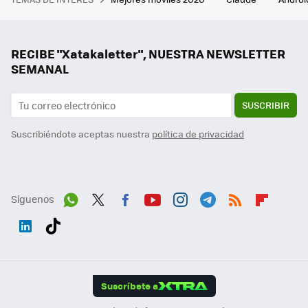
RECIBE "Xatakaletter", NUESTRA NEWSLETTER
SEMANAL
SUSCRIBIR
Suscribiéndote aceptas nuestra
política de privacidad
Síguenos
Wh
Twit
Fac
You
Inst
Tele
RSS
Flip
ats
ter
ebo
tub
agr
gra
boa
Link
Tikt
App
ok
e
am
m
rd
edI
ok
Suscríbete a
n