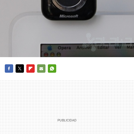
FACEBOOK
TWITTER
FLIPBOARD
E-
WHATSAPP
MAIL