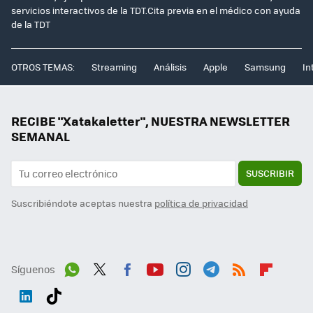
servicios interactivos de la TDT.Cita previa en el médico con ayuda
de la TDT
OTROS TEMAS:
Streaming
Análisis
Apple
Samsung
In
RECIBE "Xatakaletter", NUESTRA NEWSLETTER
SEMANAL
SUSCRIBIR
Suscribiéndote aceptas nuestra
política de privacidad
Síguenos
Wh
Twit
Fac
You
Inst
Tele
RSS
Flip
ats
ter
ebo
tub
agr
gra
boa