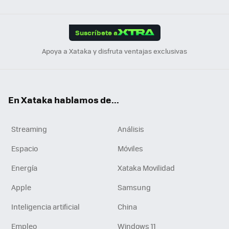
Link
Tikt
App
ok
e
am
m
rd
edI
ok
Suscríbete a
n
Apoya a Xataka y disfruta ventajas exclusivas
En Xataka hablamos de...
Streaming
Análisis
Espacio
Móviles
Energía
Xataka Movilidad
Apple
Samsung
Inteligencia artificial
China
Empleo
Windows 11