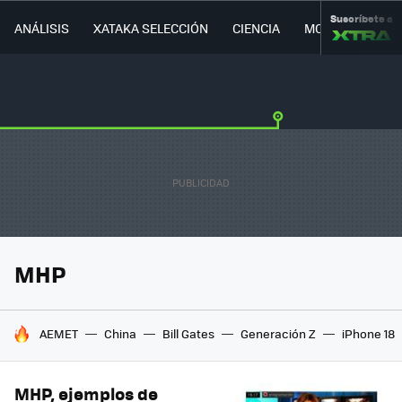
Suscríbete a
ANÁLISIS
XATAKA SELECCIÓN
CIENCIA
MOVILIDAD
MHP
HOY SE HABLA DE
AEMET
China
Bill Gates
Generación Z
iPhone 18
MHP, ejemplos de