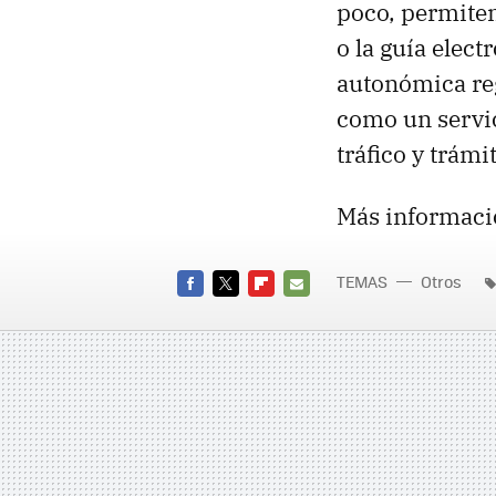
poco, permiten
o la guía elec
autonómica reg
como un servic
tráfico y trámi
Más informaci
TEMAS
Otros
FACEBOOK
TWITTER
FLIPBOARD
E-
MAIL