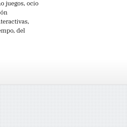
o juegos, ocio
ión
teractivas,
iempo, del