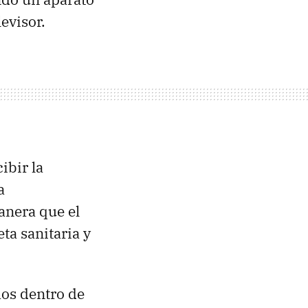
evisor.
ibir la
a
manera que el
ta sanitaria y
mos dentro de