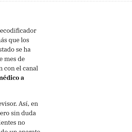
ecodificador
ás que los
stado se ha
e mes de
n con el canal
 médico a
visor. Así, en
pero sin duda
ientes no
ndo un aparato