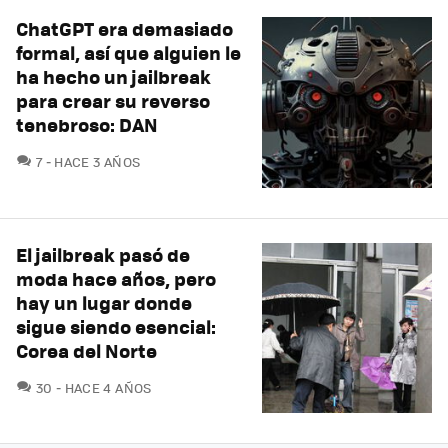
ChatGPT era demasiado
formal, así que alguien le
ha hecho un jailbreak
para crear su reverso
tenebroso: DAN
COMENTARIOS
7
HACE 3 AÑOS
El jailbreak pasó de
moda hace años, pero
hay un lugar donde
sigue siendo esencial:
Corea del Norte
COMENTARIOS
30
HACE 4 AÑOS