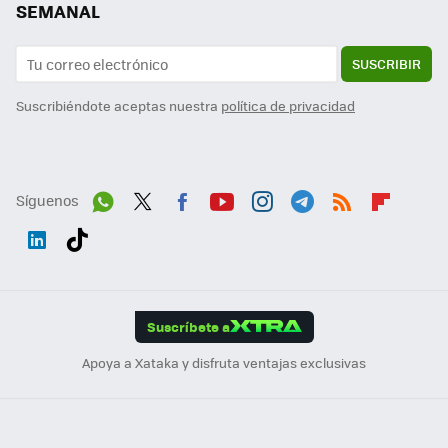
SEMANAL
SUSCRIBIR
Suscribiéndote aceptas nuestra
política de privacidad
Síguenos
Wh
Twit
Fac
You
Inst
Tele
RSS
Flip
ats
ter
ebo
tub
agr
gra
boa
Link
Tikt
App
ok
e
am
m
rd
edI
ok
Suscríbete a
n
Apoya a Xataka y disfruta ventajas exclusivas