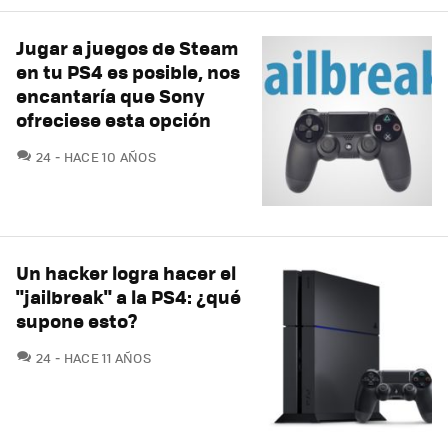
Jugar a juegos de Steam
en tu PS4 es posible, nos
encantaría que Sony
ofreciese esta opción
COMENTARIOS
24
HACE 10 AÑOS
Un hacker logra hacer el
"jailbreak" a la PS4: ¿qué
supone esto?
COMENTARIOS
24
HACE 11 AÑOS