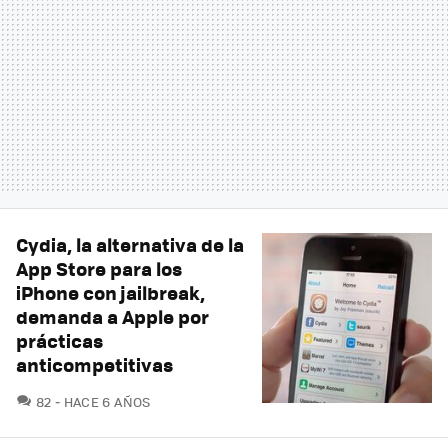
Cydia, la alternativa de la
App Store para los
iPhone con jailbreak,
demanda a Apple por
prácticas
anticompetitivas
COMENTARIOS
82
HACE 6 AÑOS