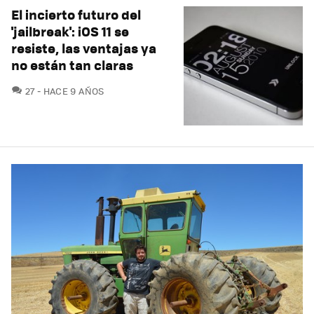
El incierto futuro del
'jailbreak': iOS 11 se
resiste, las ventajas ya
no están tan claras
COMENTARIOS
27
HACE 9 AÑOS