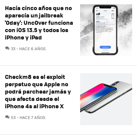
Hacía cinco años que no
aparecía un jailbreak
'0day': Unc0ver funciona
con iOS 13.5 y todos los
iPhone y iPad
COMENTARIOS
33
HACE 6 AÑOS
Checkm8 es el exploit
perpetuo que Apple no
podrá parchear jamás y
que afecta desde el
iPhone 4s al iPhone X
COMENTARIOS
53
HACE 7 AÑOS