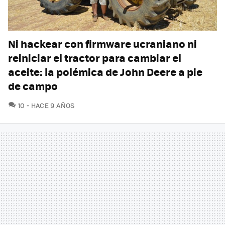
Ni hackear con firmware ucraniano ni
reiniciar el tractor para cambiar el
aceite: la polémica de John Deere a pie
de campo
COMENTARIOS
10
HACE 9 AÑOS