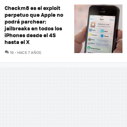
Checkm8 es el exploit
perpetuo que Apple no
podrá parchear:
jailbreaks en todos los
iPhones desde el 4S
hasta el X
COMENTARIOS
19
HACE 7 AÑOS