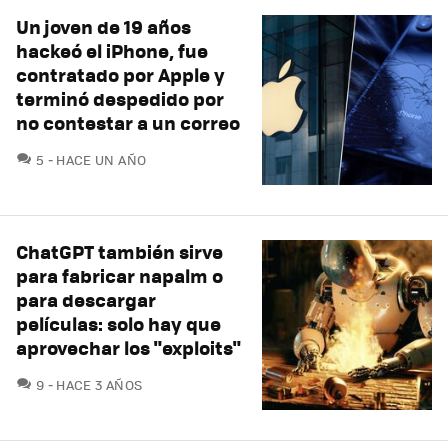
Un joven de 19 años
hackeó el iPhone, fue
contratado por Apple y
terminó despedido por
no contestar a un correo
COMENTARIOS
5
HACE UN AÑO
ChatGPT también sirve
para fabricar napalm o
para descargar
películas: solo hay que
aprovechar los "exploits"
COMENTARIOS
9
HACE 3 AÑOS