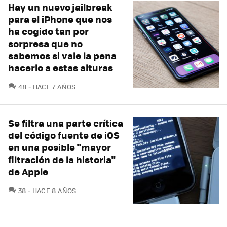
Hay un nuevo jailbreak
para el iPhone que nos
ha cogido tan por
sorpresa que no
sabemos si vale la pena
hacerlo a estas alturas
COMENTARIOS
48
HACE 7 AÑOS
Se filtra una parte crítica
del código fuente de iOS
en una posible "mayor
filtración de la historia"
de Apple
COMENTARIOS
38
HACE 8 AÑOS