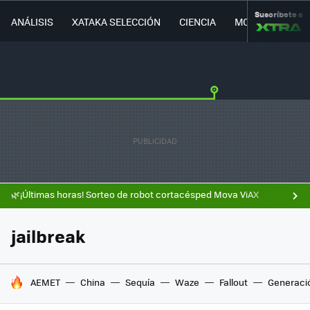
Suscríbete a
ANÁLISIS
XATAKA SELECCIÓN
CIENCIA
MOVILIDAD
🌿¡Últimas horas! Sorteo de robot cortacésped Mova ViAX
jailbreak
HOY SE HABLA DE
AEMET
China
Sequía
Waze
Fallout
Generaci