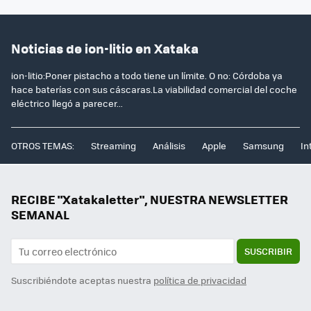
Noticias de ion-litio en Xataka
ion-litio:Poner pistacho a todo tiene un límite. O no: Córdoba ya
hace baterías con sus cáscaras.La viabilidad comercial del coche
eléctrico llegó a parecer...
OTROS TEMAS:
Streaming
Análisis
Apple
Samsung
In
RECIBE "Xatakaletter", NUESTRA NEWSLETTER
SEMANAL
SUSCRIBIR
Suscribiéndote aceptas nuestra
política de privacidad