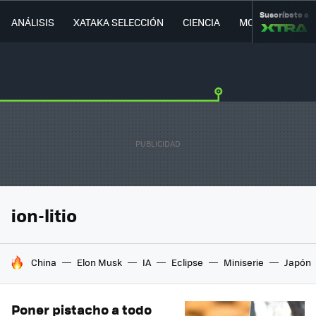
Suscríbete a
ANÁLISIS
XATAKA SELECCIÓN
CIENCIA
MOVILIDAD
ion-litio
HOY SE HABLA DE
China
Elon Musk
IA
Eclipse
Miniserie
Japón
Poner pistacho a todo