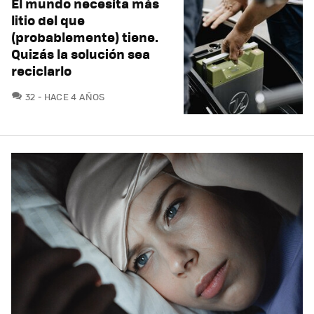
El mundo necesita más
litio del que
(probablemente) tiene.
Quizás la solución sea
reciclarlo
COMENTARIOS
32
HACE 4 AÑOS