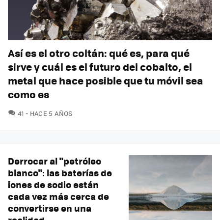
Así es el otro coltán: qué es, para qué
sirve y cuál es el futuro del cobalto, el
metal que hace posible que tu móvil sea
como es
COMENTARIOS
41
HACE 5 AÑOS
Derrocar al "petróleo
blanco": las baterías de
iones de sodio están
cada vez más cerca de
convertirse en una
realidad