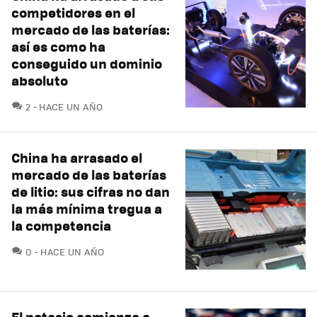
competidores en el
mercado de las baterías:
así es como ha
conseguido un dominio
absoluto
COMENTARIOS
2
HACE UN AÑO
China ha arrasado el
mercado de las baterías
de litio: sus cifras no dan
la más mínima tregua a
la competencia
COMENTARIOS
0
HACE UN AÑO
El potasio comienza a