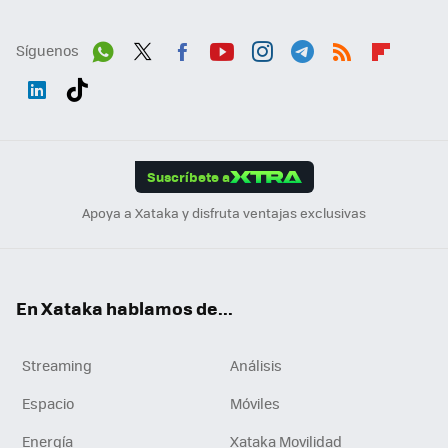
Síguenos
Wh
Twit
Fac
You
Inst
Tele
RSS
Flip
ats
ter
ebo
tub
agr
gra
boa
Link
Tikt
App
ok
e
am
m
rd
edI
ok
Suscríbete a
n
Apoya a Xataka y disfruta ventajas exclusivas
En Xataka hablamos de...
Streaming
Análisis
Espacio
Móviles
Energía
Xataka Movilidad