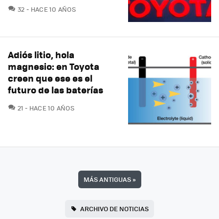
COMENTARIOS
32
HACE 10 AÑOS
Adiós litio, hola
magnesio: en Toyota
creen que ese es el
futuro de las baterías
COMENTARIOS
21
HACE 10 AÑOS
MÁS ANTIGUAS
»
ARCHIVO DE NOTICIAS