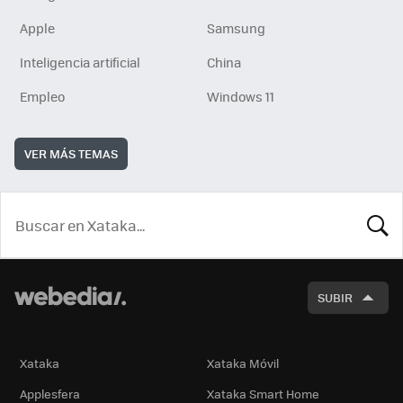
Apple
Samsung
Inteligencia artificial
China
Empleo
Windows 11
VER MÁS TEMAS
BUSCA
SUBIR
Xataka
Xataka Móvil
Applesfera
Xataka Smart Home