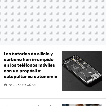
Las baterías de silicio y
carbono han irrumpido
en los teléfonos móviles
con un propósito:
catapultar su autonomía
COMENTARIOS
30
HACE 3 AÑOS