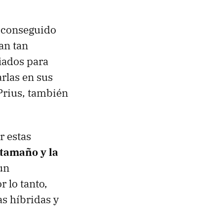
n conseguido
ean tan
fiados para
arlas en sus
Prius, también
r estas
 tamaño y la
un
or lo tanto,
as híbridas y