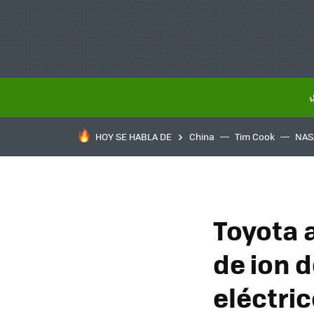
HOY SE HABLA DE
China
Tim Cook
NAS
Toyota a
de ion d
eléctri