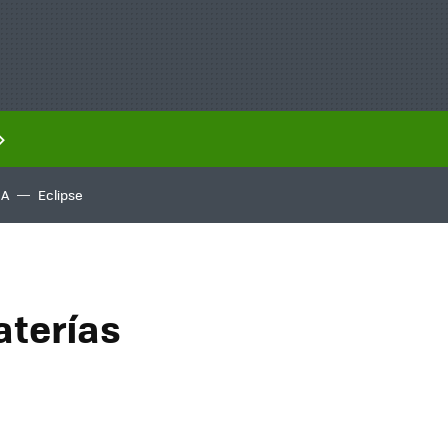
IA
Eclipse
aterías