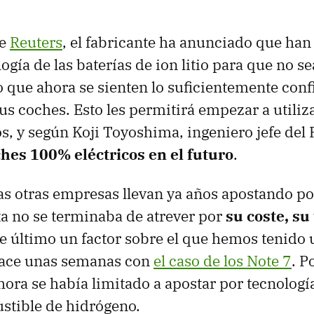
ce
Reuters
, el fabricante ha anunciado que ha
ogía de las baterías de ion litio para que no s
lo que ahora se sienten lo suficientemente con
sus coches. Esto les permitirá empezar a utiliz
s, y según Koji Toyoshima, ingeniero jefe del 
hes 100% eléctricos en el futuro
.
 otras empresas llevan ya años apostando po
ta no se terminaba de atrever por
su coste, su
te último un factor sobre el que hemos tenido 
hace unas semanas con
el caso de los Note 7
. P
hora se había limitado a apostar por tecnologí
stible de hidrógeno.