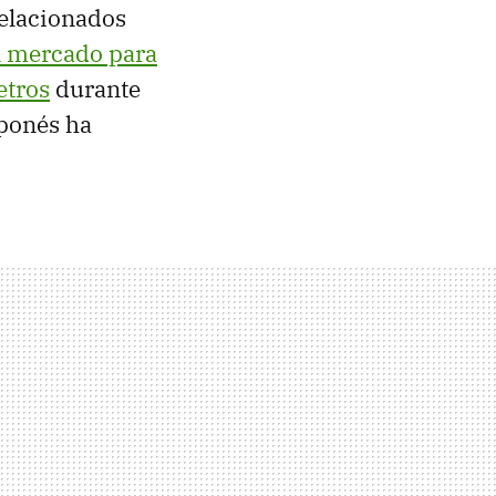
relacionados
n mercado para
etros
durante
aponés ha