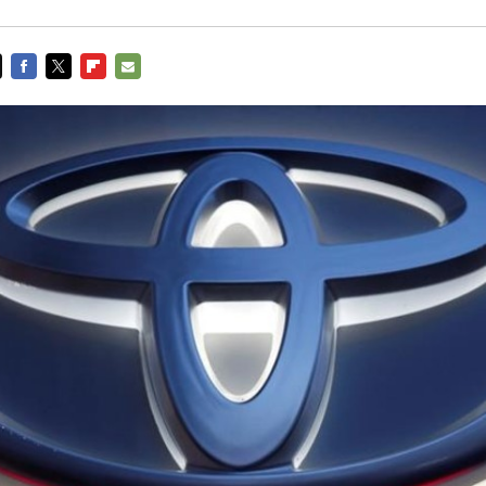
FACEBOOK
TWITTER
FLIPBOARD
E-
MAIL