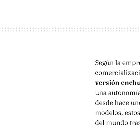
Según la empr
comercializac
versión enchuf
una autonomía 
desde hace un
modelos, estos
del mundo tras