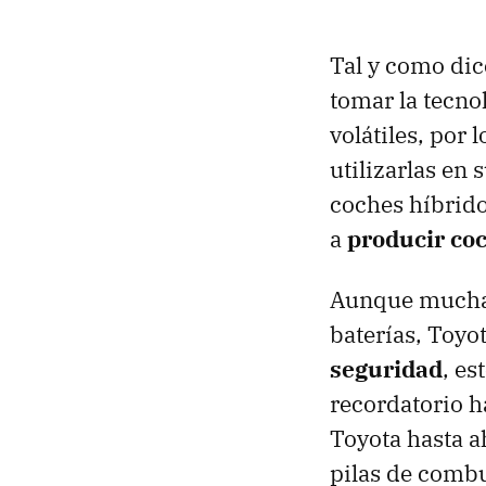
Tal y como di
tomar la tecnol
volátiles, por 
utilizarlas en 
coches híbrido
a
producir coc
Aunque muchas
baterías, Toyo
seguridad
, es
recordatorio 
Toyota hasta a
pilas de combu