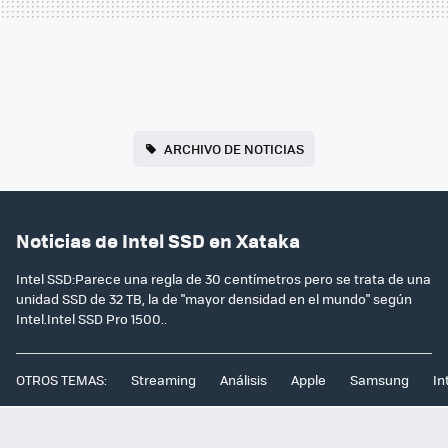
ARCHIVO DE NOTICIAS
Noticias de Intel SSD en Xataka
Intel SSD:Parece una regla de 30 centímetros pero se trata de una
unidad SSD de 32 TB, la de "mayor densidad en el mundo" según
Intel.Intel SSD Pro 1500..
OTROS TEMAS:
Streaming
Análisis
Apple
Samsung
In