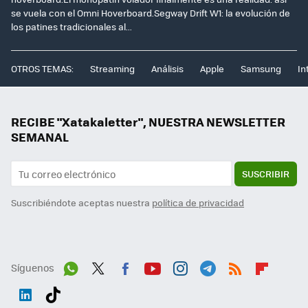
se vuela con el Omni Hoverboard.Segway Drift W1: la evolución de
los patines tradicionales al...
OTROS TEMAS:
Streaming
Análisis
Apple
Samsung
In
RECIBE "Xatakaletter", NUESTRA NEWSLETTER
SEMANAL
SUSCRIBIR
Suscribiéndote aceptas nuestra
política de privacidad
Síguenos
Wh
Twit
Fac
You
Inst
Tele
RSS
Flip