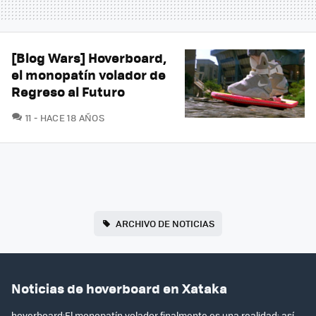
[Blog Wars] Hoverboard,
el monopatín volador de
Regreso al Futuro
COMENTARIOS
11
HACE 18 AÑOS
ARCHIVO DE NOTICIAS
Noticias de hoverboard en Xataka
hoverboard:El monopatín volador finalmente es una realidad: así