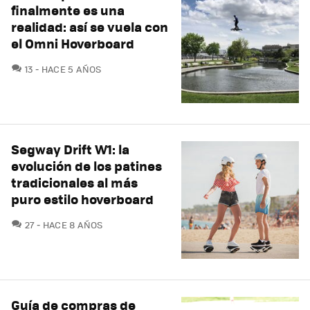
finalmente es una
realidad: así se vuela con
el Omni Hoverboard
COMENTARIOS
13
HACE 5 AÑOS
Segway Drift W1: la
evolución de los patines
tradicionales al más
puro estilo hoverboard
COMENTARIOS
27
HACE 8 AÑOS
Guía de compras de