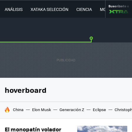
Suscríbete a
ANÁLISIS
XATAKA SELECCIÓN
CIENCIA
MOVILIDAD
hoverboard
HOY SE HABLA DE
China
Elon Musk
Generación Z
Eclipse
Christop
El monopatín volador