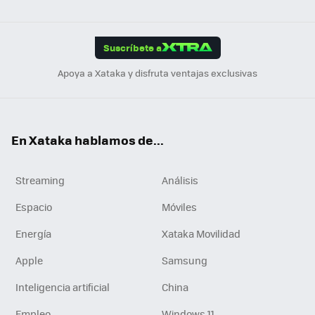
ats
ter
ebo
tub
agr
gra
boa
Link
Tikt
App
ok
e
am
m
rd
edI
ok
Suscríbete a
n
Apoya a Xataka y disfruta ventajas exclusivas
En Xataka hablamos de...
Streaming
Análisis
Espacio
Móviles
Energía
Xataka Movilidad
Apple
Samsung
Inteligencia artificial
China
Empleo
Windows 11