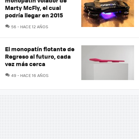
monopatín volador de
Marty McFly, el cual
podría llegar en 2015
COMENTARIOS
56
HACE 12 AÑOS
El monopatín flotante de
Regreso al futuro, cada
vez más cerca
COMENTARIOS
49
HACE 16 AÑOS