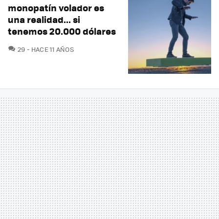
monopatín volador es
una realidad... si
tenemos 20.000 dólares
COMENTARIOS
29
HACE 11 AÑOS