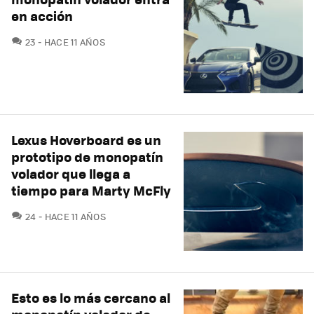
en acción
COMENTARIOS
23
HACE 11 AÑOS
Lexus Hoverboard es un
prototipo de monopatín
volador que llega a
tiempo para Marty McFly
COMENTARIOS
24
HACE 11 AÑOS
Esto es lo más cercano al