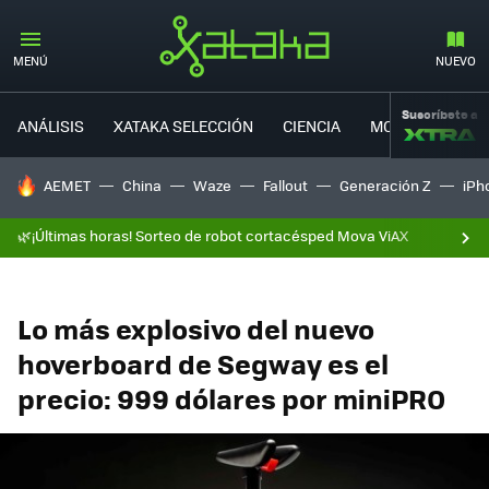
MENÚ
NUEVO
Suscríbete a
ANÁLISIS
XATAKA SELECCIÓN
CIENCIA
MOVILIDAD
HOY SE HABLA DE
AEMET
China
Waze
Fallout
Generación Z
iPh
🌿¡Últimas horas! Sorteo de robot cortacésped Mova ViAX
Lo más explosivo del nuevo
hoverboard de Segway es el
precio: 999 dólares por miniPRO