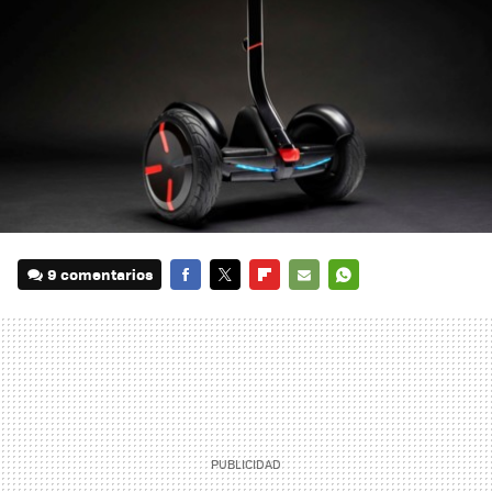
9 comentarios
FACEBOOK
TWITTER
FLIPBOARD
E-
WHATSAPP
MAIL