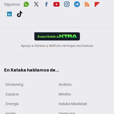
Síguenos
Wh
Twit
Fac
You
Inst
Tele
RSS
Flip
ats
ter
ebo
tub
agr
gra
boa
Link
Tikt
App
ok
e
am
m
rd
edI
ok
Suscríbete a
n
Apoya a Xataka y disfruta ventajas exclusivas
En Xataka hablamos de...
Streaming
Análisis
Espacio
Móviles
Energía
Xataka Movilidad
Apple
Samsung