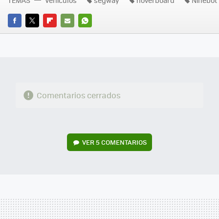
TEMAS
Vehículos
segway
hoverboard
Ninebot
FACEBOOK
TWITTER
FLIPBOARD
E-
WHATSAPP
MAIL
Comentarios cerrados
VER
5 COMENTARIOS