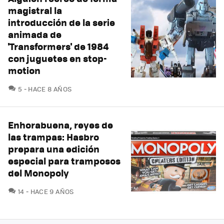
magistral la
introducción de la serie
animada de
'Transformers' de 1984
con juguetes en stop-
motion
COMENTARIOS
5
HACE 8 AÑOS
Enhorabuena, reyes de
las trampas: Hasbro
prepara una edición
especial para tramposos
del Monopoly
COMENTARIOS
14
HACE 9 AÑOS