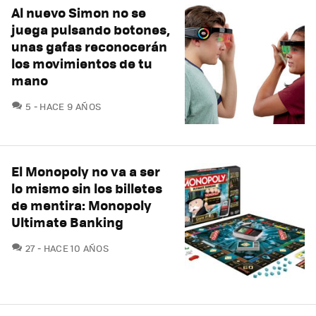
Al nuevo Simon no se
juega pulsando botones,
unas gafas reconocerán
los movimientos de tu
mano
COMENTARIOS
5
HACE 9 AÑOS
El Monopoly no va a ser
lo mismo sin los billetes
de mentira: Monopoly
Ultimate Banking
COMENTARIOS
27
HACE 10 AÑOS