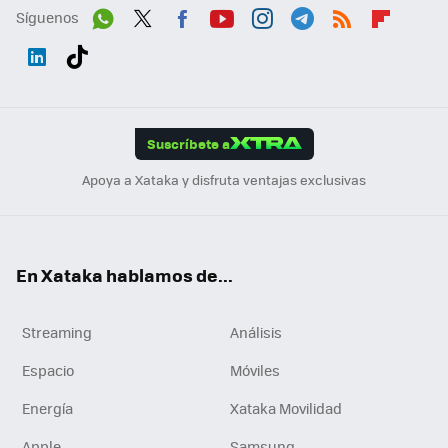
Síguenos
Wh
Twit
Fac
You
Inst
Tele
RSS
Flip
ats
ter
ebo
tub
agr
gra
boa
Link
Tikt
App
ok
e
am
m
rd
edI
ok
Suscríbete a
n
Apoya a Xataka y disfruta ventajas exclusivas
En Xataka hablamos de...
Streaming
Análisis
Espacio
Móviles
Energía
Xataka Movilidad
Apple
Samsung