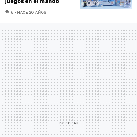
juegos en el mando
COMENTARIOS
5
HACE 20 AÑOS