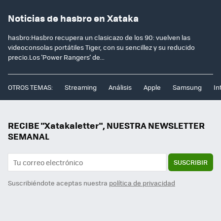
Noticias de hasbro en Xataka
hasbro:Hasbro recupera un clasicazo de los 90: vuelven las
videoconsolas portátiles Tiger, con su sencillez y su reducido
precio.Los 'Power Rangers' de...
OTROS TEMAS:
Streaming
Análisis
Apple
Samsung
In
RECIBE "Xatakaletter", NUESTRA NEWSLETTER
SEMANAL
SUSCRIBIR
Suscribiéndote aceptas nuestra
política de privacidad