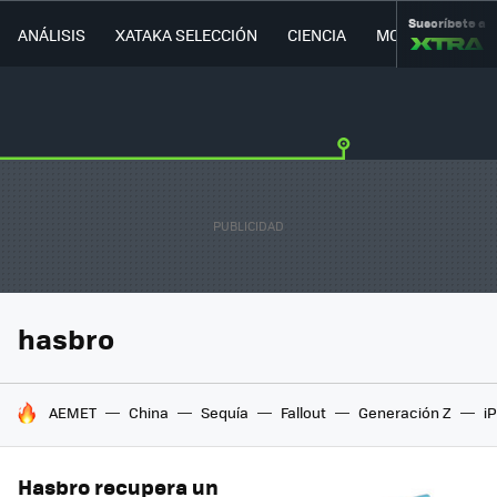
Suscríbete a
ANÁLISIS
XATAKA SELECCIÓN
CIENCIA
MOVILIDAD
hasbro
HOY SE HABLA DE
AEMET
China
Sequía
Fallout
Generación Z
i
Hasbro recupera un