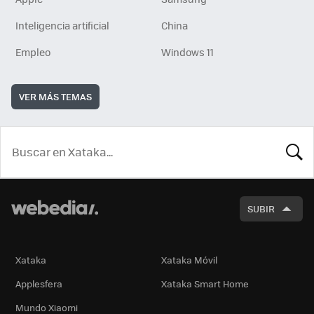
Inteligencia artificial
China
Empleo
Windows 11
VER MÁS TEMAS
BUSCA
SUBIR
Xataka
Xataka Móvil
Applesfera
Xataka Smart Home
Mundo Xiaomi