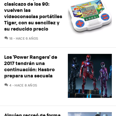
clasicazo de los 90:
vuelven las
videoconsolas portátiles
Tiger, con su sencillez y
su reducido precio
COMENTARIOS
18
HACE 6 AÑOS
Los 'Power Rangers' de
2017 tendrán una
continuación: Hasbro
prepara una secuela
COMENTARIOS
4
HACE 8 AÑOS
Alguien recreó de forma