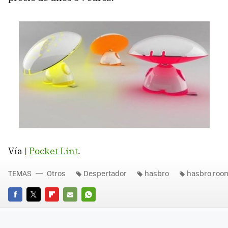
Vía |
Pocket Lint
.
TEMAS
Otros
Despertador
hasbro
hasbro roo
FACEBOOK
TWITTER
FLIPBOARD
E-
WHATSAPP
MAIL