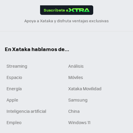
App
ok
e
am
m
rd
edI
ok
Suscríbete a
n
Apoya a Xataka y disfruta ventajas exclusivas
En Xataka hablamos de...
Streaming
Análisis
Espacio
Móviles
Energía
Xataka Movilidad
Apple
Samsung
Inteligencia artificial
China
Empleo
Windows 11