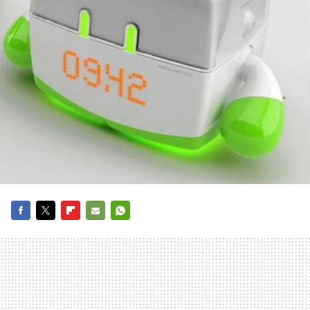
FACEBOOK
TWITTER
FLIPBOARD
E-
WHATSAPP
MAIL