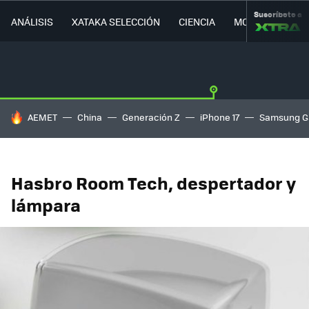
Suscríbete a
ANÁLISIS
XATAKA SELECCIÓN
CIENCIA
MOVILIDAD
HOY SE HABLA DE
AEMET
China
Generación Z
iPhone 17
Samsung G
Hasbro Room Tech, despertador y
lámpara