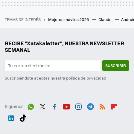
TEMAS DE INTERÉS
Mejores moviles 2026
Claude
Androi
RECIBE "Xatakaletter", NUESTRA NEWSLETTER
SEMANAL
SUSCRIBIR
Suscribiéndote aceptas nuestra
política de privacidad
Síguenos
Wh
Twit
Fac
You
Inst
Tele
RSS
Flip
ats
ter
ebo
tub
agr
gra
boa
Link
Tikt