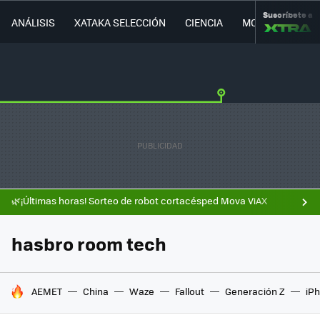
Suscríbete a
ANÁLISIS
XATAKA SELECCIÓN
CIENCIA
MOVILIDAD
🌿¡Últimas horas! Sorteo de robot cortacésped Mova ViAX
hasbro room tech
HOY SE HABLA DE
AEMET
China
Waze
Fallout
Generación Z
iPh