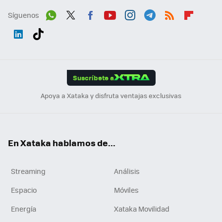
Síguenos
Wh
Twit
Fac
You
Inst
Tele
RSS
Flip
ats
ter
ebo
tub
agr
gra
boa
Link
Tikt
App
ok
e
am
m
rd
edI
ok
Suscríbete a
n
Apoya a Xataka y disfruta ventajas exclusivas
En Xataka hablamos de...
Streaming
Análisis
Espacio
Móviles
Energía
Xataka Movilidad