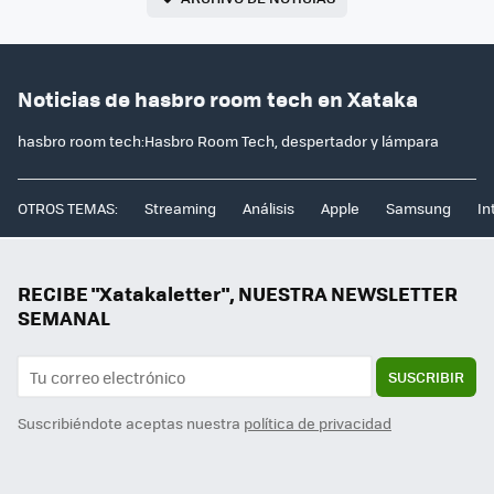
Noticias de hasbro room tech en Xataka
hasbro room tech:Hasbro Room Tech, despertador y lámpara
OTROS TEMAS:
Streaming
Análisis
Apple
Samsung
In
RECIBE "Xatakaletter", NUESTRA NEWSLETTER
SEMANAL
SUSCRIBIR
Suscribiéndote aceptas nuestra
política de privacidad