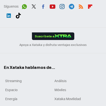
Síguenos
Wh
Twit
Fac
You
Inst
Tele
RSS
Flip
ats
ter
ebo
tub
agr
gra
boa
Link
Tikt
App
ok
e
am
m
rd
edI
ok
Suscríbete a
n
Apoya a Xataka y disfruta ventajas exclusivas
En Xataka hablamos de...
Streaming
Análisis
Espacio
Móviles
Energía
Xataka Movilidad