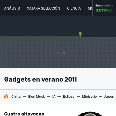
Suscríbete a
ANÁLISIS
XATAKA SELECCIÓN
CIENCIA
MOVILIDAD
Gadgets en verano 2011
HOY SE HABLA DE
China
Elon Musk
IA
Eclipse
Miniserie
Japón
Cuatro altavoces