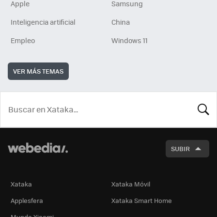
Apple
Samsung
Inteligencia artificial
China
Empleo
Windows 11
VER MÁS TEMAS
BUSCA
SUBIR
Xataka
Xataka Móvil
Applesfera
Xataka Smart Home
Mundo Xiaomi