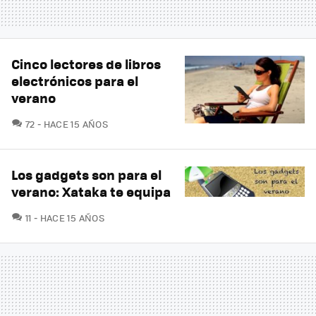
Cinco lectores de libros
electrónicos para el
verano
COMENTARIOS
72
HACE 15 AÑOS
Los gadgets son para el
verano: Xataka te equipa
COMENTARIOS
11
HACE 15 AÑOS