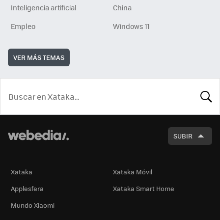
Inteligencia artificial
China
Empleo
Windows 11
VER MÁS TEMAS
BUSCA
SUBIR
Xataka
Xataka Móvil
Applesfera
Xataka Smart Home
Mundo Xiaomi