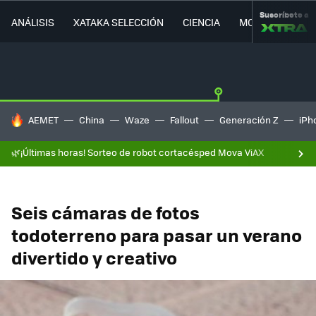
Suscríbete a
ANÁLISIS
XATAKA SELECCIÓN
CIENCIA
MOVILIDAD
HOY SE HABLA DE
AEMET
China
Waze
Fallout
Generación Z
iPh
🌿¡Últimas horas! Sorteo de robot cortacésped Mova ViAX
Seis cámaras de fotos
todoterreno para pasar un verano
divertido y creativo