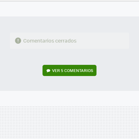
FACEBOOK
TWITTER
FLIPBOARD
E-
WHATSAPP
MAIL
Comentarios cerrados
VER
5 COMENTARIOS