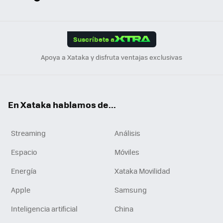
ats
ter
ebo
tub
agr
gra
boa
Link
Tikt
App
ok
e
am
m
rd
edI
ok
Suscríbete a
n
Apoya a Xataka y disfruta ventajas exclusivas
En Xataka hablamos de...
Streaming
Análisis
Espacio
Móviles
Energía
Xataka Movilidad
Apple
Samsung
Inteligencia artificial
China