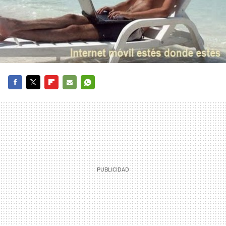
FACEBOOK
TWITTER
FLIPBOARD
E-
WHATSAPP
MAIL