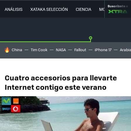
Suscríbete a
ANÁLISIS
XATAKA SELECCIÓN
CIENCIA
MOVILIDAD
HOY SE HABLA DE
China
Tim Cook
NASA
Fallout
iPhone 17
Arabi
Cuatro accesorios para llevarte
Internet contigo este verano