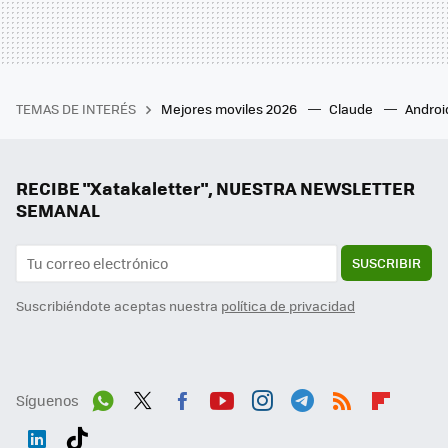
TEMAS DE INTERÉS
Mejores moviles 2026
Claude
Androi
RECIBE "Xatakaletter", NUESTRA NEWSLETTER
SEMANAL
SUSCRIBIR
Suscribiéndote aceptas nuestra
política de privacidad
Síguenos
Wh
Twit
Fac
You
Inst
Tele
RSS
Flip