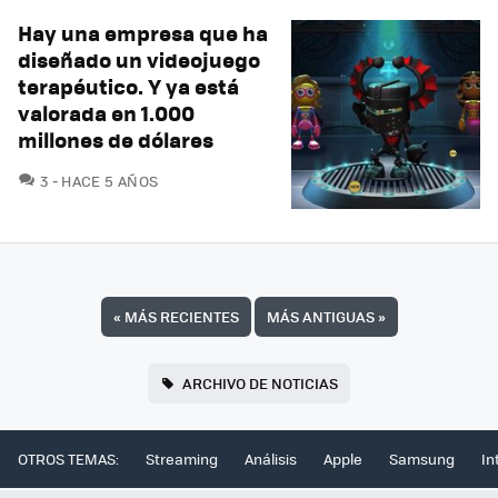
Hay una empresa que ha
diseñado un videojuego
terapéutico. Y ya está
valorada en 1.000
millones de dólares
COMENTARIOS
3
HACE 5 AÑOS
«
MÁS RECIENTES
MÁS ANTIGUAS
»
ARCHIVO DE NOTICIAS
OTROS TEMAS:
Streaming
Análisis
Apple
Samsung
In