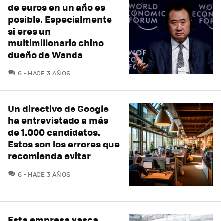
de euros en un año es
posible. Especialmente
si eres un
multimillonario chino
dueño de Wanda
COMENTARIOS
6
HACE 3 AÑOS
Un directivo de Google
ha entrevistado a más
de 1.000 candidatos.
Estos son los errores que
recomienda evitar
COMENTARIOS
6
HACE 3 AÑOS
Esta empresa vasca