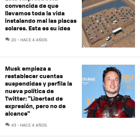
convencida de que
llevamos toda la vida
instalando mal las placas
solares. Esta es su idea
COMENTARIOS
20
HACE 4 AÑOS
Musk empieza a
restablecer cuentas
suspendidas y perfila la
nueva política de
Twitter: "Libertad de
expresión, pero no de
alcance"
COMENTARIOS
43
HACE 4 AÑOS