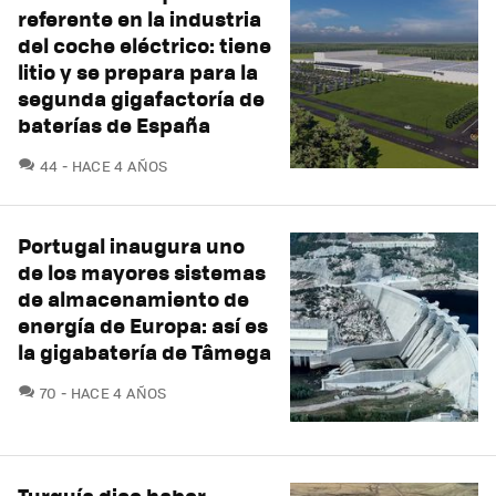
referente en la industria
del coche eléctrico: tiene
litio y se prepara para la
segunda gigafactoría de
baterías de España
COMENTARIOS
44
HACE 4 AÑOS
Portugal inaugura uno
de los mayores sistemas
de almacenamiento de
energía de Europa: así es
la gigabatería de Tâmega
COMENTARIOS
70
HACE 4 AÑOS
Turquía dice haber