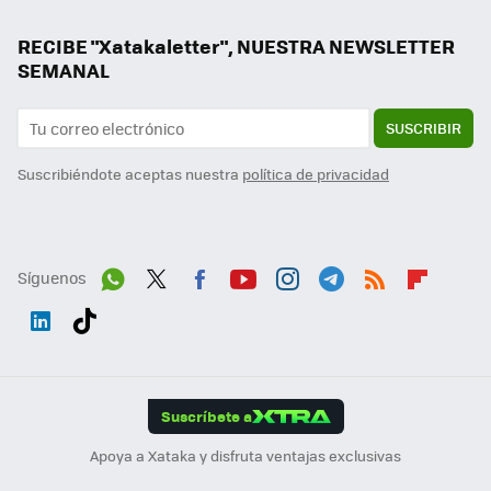
RECIBE "Xatakaletter", NUESTRA NEWSLETTER
SEMANAL
SUSCRIBIR
Suscribiéndote aceptas nuestra
política de privacidad
Síguenos
Wh
Twit
Fac
You
Inst
Tele
RSS
Flip
ats
ter
ebo
tub
agr
gra
boa
Link
Tikt
App
ok
e
am
m
rd
edI
ok
Suscríbete a
n
Apoya a Xataka y disfruta ventajas exclusivas