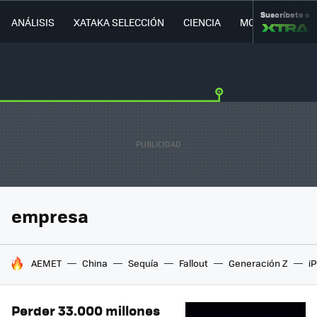
Suscríbete a
ANÁLISIS
XATAKA SELECCIÓN
CIENCIA
MOVILIDAD
empresa
HOY SE HABLA DE
AEMET
China
Sequía
Fallout
Generación Z
i
Perder 33.000 millones