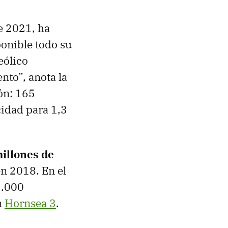
e 2021, ha
onible todo su
eólico
nto”, anota la
ión: 165
cidad para 1,3
millones de
en 2018. En el
2.000
n
Hornsea 3
.