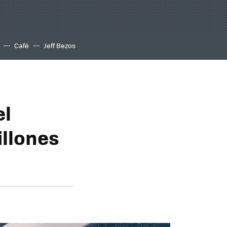
Café
Jeff Bezos
el
illones