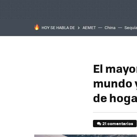
HOY SE HABLA DE
AEMET
China
Sequí
El mayo
mundo y
de hoga
21 comentarios