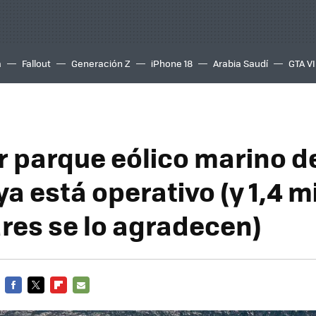
a
Fallout
Generación Z
iPhone 18
Arabia Saudí
GTA VI
r parque eólico marino d
a está operativo (y 1,4 m
res se lo agradecen)
FACEBOOK
TWITTER
FLIPBOARD
E-