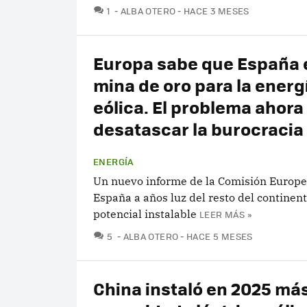
COMENTARIOS
1
ALBA OTERO
HACE 3 MESES
Europa sabe que España 
mina de oro para la energ
eólica. El problema ahora
desatascar la burocracia
ENERGÍA
Un nuevo informe de la Comisión Europea
España a años luz del resto del continen
potencial instalable
LEER MÁS »
COMENTARIOS
5
ALBA OTERO
HACE 5 MESES
China instaló en 2025 má