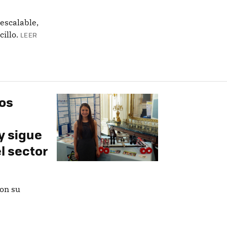
escalable,
illo.
LEER
ños
y sigue
l sector
on su