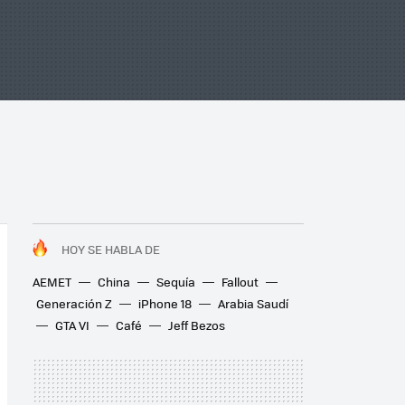
HOY SE HABLA DE
AEMET
China
Sequía
Fallout
Generación Z
iPhone 18
Arabia Saudí
GTA VI
Café
Jeff Bezos