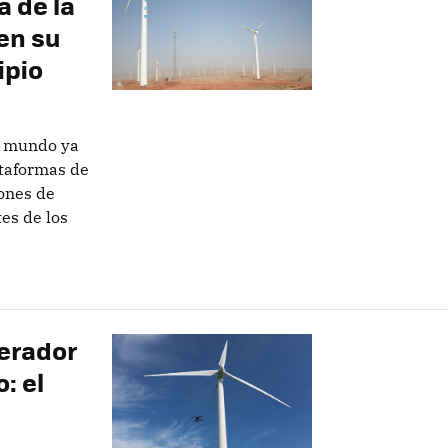
a de la
en su
ipio
l mundo ya
ataformas de
iones de
es de los
erador
: el