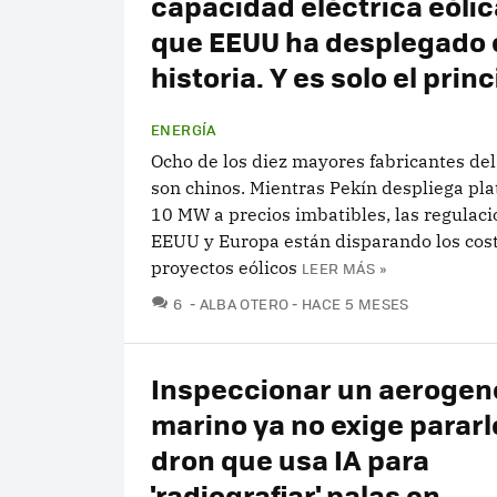
capacidad eléctrica eólic
que EEUU ha desplegado 
historia. Y es solo el princ
ENERGÍA
Ocho de los diez mayores fabricantes de
son chinos. Mientras Pekín despliega pl
10 MW a precios imbatibles, las regulac
EEUU y Europa están disparando los cost
proyectos eólicos
LEER MÁS »
COMENTARIOS
6
ALBA OTERO
HACE 5 MESES
Inspeccionar un aerogen
marino ya no exige pararlo
dron que usa IA para
'radiografiar' palas en