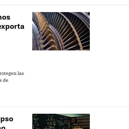
chos
exporta
rotegen las
s de
apso
no