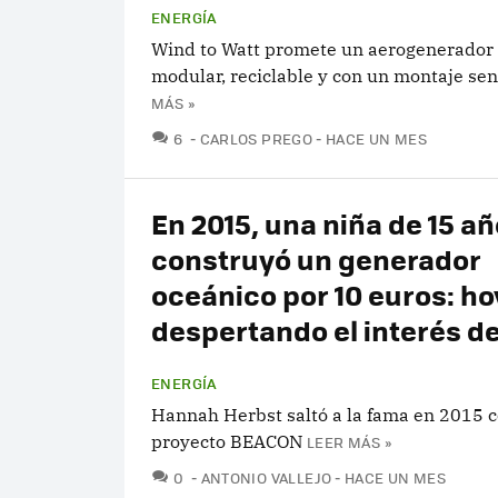
ENERGÍA
Wind to Watt promete un aerogenerador 
modular, reciclable y con un montaje senc
MÁS »
COMENTARIOS
6
CARLOS PREGO
HACE UN MES
En 2015, una niña de 15 a
construyó un generador
oceánico por 10 euros: ho
despertando el interés de
ENERGÍA
Hannah Herbst saltó a la fama en 2015 c
proyecto BEACON
LEER MÁS »
COMENTARIOS
0
ANTONIO VALLEJO
HACE UN MES