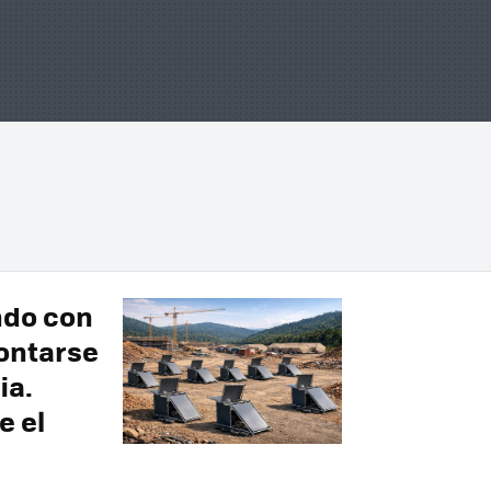
ndo con
ontarse
ia.
e el