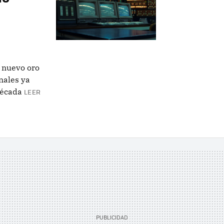
l nuevo oro
nales ya
década
LEER