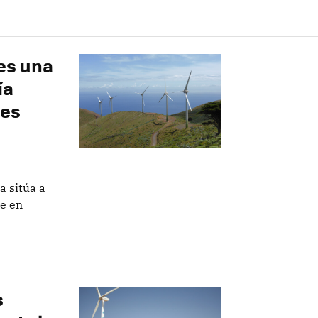
es una
ía
 es
 sitúa a
te en
s