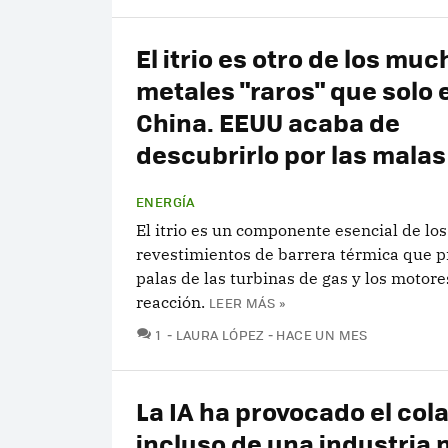
El itrio es otro de los mu
metales "raros" que solo 
China. EEUU acaba de
descubrirlo por las malas
ENERGÍA
El itrio es un componente esencial de los
revestimientos de barrera térmica que p
palas de las turbinas de gas y los motore
reacción.
LEER MÁS »
COMENTARIOS
1
LAURA LÓPEZ
HACE UN MES
La IA ha provocado el col
incluso de una industria 