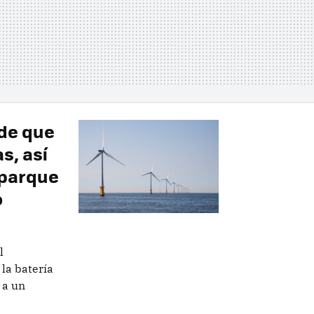
de que
s, así
aparque
o
l
la batería
 a un