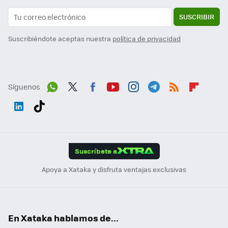
SUSCRIBIR
Suscribiéndote aceptas nuestra
política de privacidad
Síguenos
Wh
Twit
Fac
You
Inst
Tele
RSS
Flip
ats
ter
ebo
tub
agr
gra
boa
Link
Tikt
App
ok
e
am
m
rd
edI
ok
Suscríbete a
n
Apoya a Xataka y disfruta ventajas exclusivas
En Xataka hablamos de...