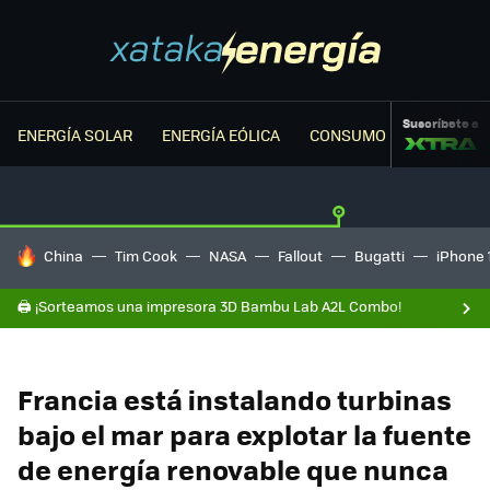
Suscríbete a
ENERGÍA SOLAR
ENERGÍA EÓLICA
CONSUMO ENERGÉTICO
HOY SE HABLA DE
China
Tim Cook
NASA
Fallout
Bugatti
iPhone 
🖨️ ¡Sorteamos una impresora 3D Bambu Lab A2L Combo!
Francia está instalando turbinas
bajo el mar para explotar la fuente
de energía renovable que nunca