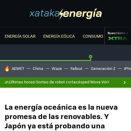
Suscríbete a
ENERGÍA SOLAR
ENERGÍA EÓLICA
CONSUMO ENERGÉTICO
HOY SE HABLA DE
AEMET
China
Waze
Fallout
Generación Z
iPh
🌿¡Últimas horas! Sorteo de robot cortacésped Mova ViAX
La energía oceánica es la nueva
promesa de las renovables. Y
Japón ya está probando una