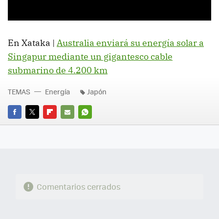
En Xataka |
Australia enviará su energía solar a
Singapur mediante un gigantesco cable
submarino de 4.200 km
TEMAS
Energía
Japón
FACEBOOK
TWITTER
FLIPBOARD
E-
WHATSAPP
MAIL
Comentarios cerrados