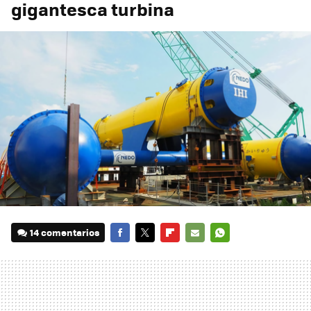
gigantesca turbina
14 comentarios
FACEBOOK
TWITTER
FLIPBOARD
E-
WHATSAPP
MAIL