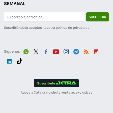
SEMANAL
SUSCRIBIR
Suscribiéndote aceptas nuestra
política de privacidad
Síguenos
Wh
Twit
Fac
You
Inst
Tele
RSS
Flip
ats
ter
ebo
tub
agr
gra
boa
Link
Tikt
App
ok
e
am
m
rd
edI
ok
Suscríbete a
n
Apoya a Xataka y disfruta ventajas exclusivas