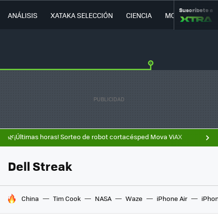
Suscríbete a
ANÁLISIS
XATAKA SELECCIÓN
CIENCIA
MOVILIDAD
🌿¡Últimas horas! Sorteo de robot cortacésped Mova ViAX
Dell Streak
HOY SE HABLA DE
China
Tim Cook
NASA
Waze
iPhone Air
iPhon