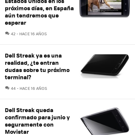
Estados Unidos en los
próximos días, en España
aún tendremos que
esperar
COMENTARIOS
42
HACE 16 AÑOS
Dell Streak ya es una
realidad, ¿te entran
dudas sobre tu próximo
terminal?
COMENTARIOS
44
HACE 16 AÑOS
Dell Streak queda
confirmado para junio y
seguramente con
Movistar