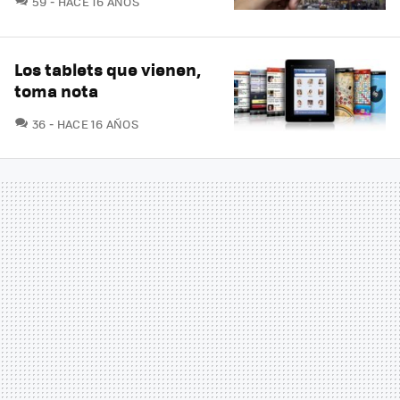
59
HACE 16 AÑOS
Los tablets que vienen,
toma nota
COMENTARIOS
36
HACE 16 AÑOS