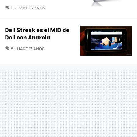
COMENTARIOS
11
HACE 16 AÑOS
Dell Streak es el MID de
Dell con Android
COMENTARIOS
5
HACE 17 AÑOS