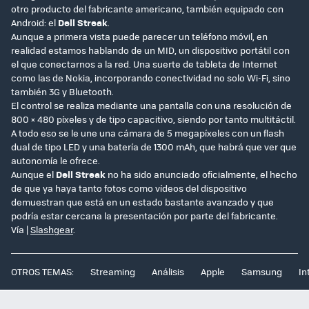
otro producto del fabricante americano, también equipado con
Android: el
Dell Streak
.
Aunque a primera vista puede parecer un teléfono móvil, en
realidad estamos hablando de un MID, un dispositivo portátil con
el que conectarnos a la red. Una suerte de tableta de Internet
como las de Nokia, incorporando conectividad no solo Wi-Fi, sino
también 3G y Bluetooth.
El control se realiza mediante una pantalla con una resolución de
800 × 480 píxeles y de tipo capacitivo, siendo por tanto multitáctil.
A todo eso se le une una cámara de 5 megapíxeles con un flash
dual de tipo LED y una batería de 1300 mAh, que habrá que ver que
autonomía le ofrece.
Aunque el
Dell Streak
no ha sido anunciado oficialmente, el hecho
de que ya haya tanto fotos como vídeos del dispositivo
demuestran que está en un estado bastante avanzado y que
podría estar cercana la presentación por parte del fabricante.
Vía |
Slashgear
.
OTROS TEMAS:
Streaming
Análisis
Apple
Samsung
In