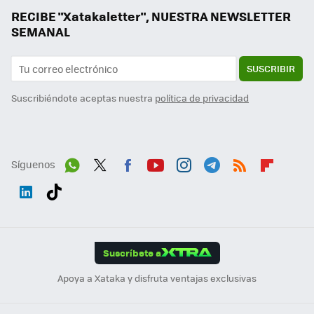
RECIBE "Xatakaletter", NUESTRA NEWSLETTER
SEMANAL
SUSCRIBIR
Suscribiéndote aceptas nuestra
política de privacidad
Síguenos
Wh
Twit
Fac
You
Inst
Tele
RSS
Flip
ats
ter
ebo
tub
agr
gra
boa
Link
Tikt
App
ok
e
am
m
rd
edI
ok
Suscríbete a
n
Apoya a Xataka y disfruta ventajas exclusivas