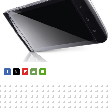
FACEBOOK
TWITTER
FLIPBOARD
E-
WHATSAPP
MAIL