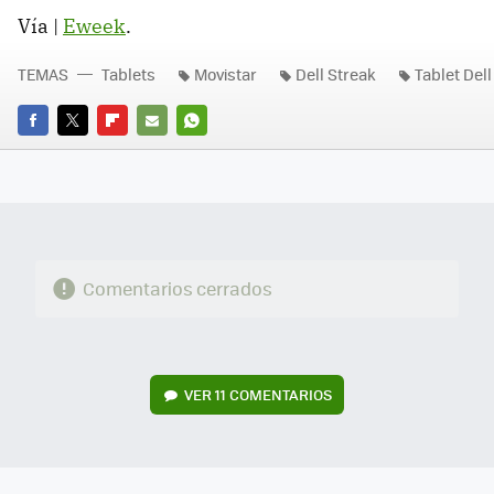
Vía |
Eweek
.
TEMAS
Tablets
Movistar
Dell Streak
Tablet Dell
FACEBOOK
TWITTER
FLIPBOARD
E-
WHATSAPP
MAIL
Comentarios cerrados
VER
11 COMENTARIOS