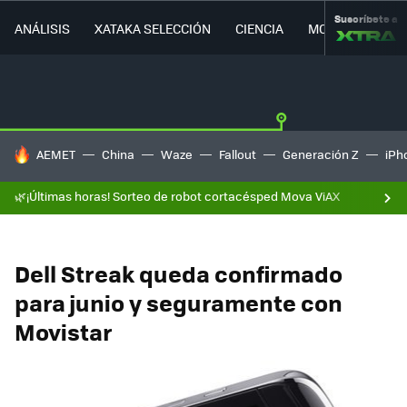
Suscríbete a
ANÁLISIS
XATAKA SELECCIÓN
CIENCIA
MOVILIDAD
HOY SE HABLA DE
AEMET
China
Waze
Fallout
Generación Z
iPh
🌿¡Últimas horas! Sorteo de robot cortacésped Mova ViAX
Dell Streak queda confirmado
para junio y seguramente con
Movistar