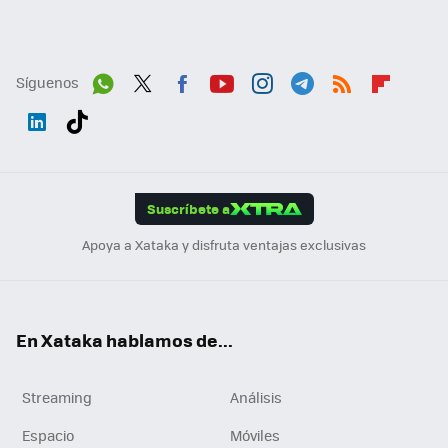
Síguenos
Wh
Twit
Fac
You
Inst
Tele
RSS
Flip
ats
ter
ebo
tub
agr
gra
boa
Link
Tikt
App
ok
e
am
m
rd
edI
ok
Suscríbete a
n
Apoya a Xataka y disfruta ventajas exclusivas
En Xataka hablamos de...
Streaming
Análisis
Espacio
Móviles