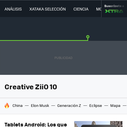
Suscríbete a
ANÁLISIS
XATAKA SELECCIÓN
CIENCIA
MOVILIDAD
Creative ZiiO 10
HOY SE HABLA DE
China
Elon Musk
Generación Z
Eclipse
Mapa
Tablets Android: Los que