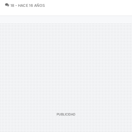
COMENTARIOS
18
HACE 16 AÑOS