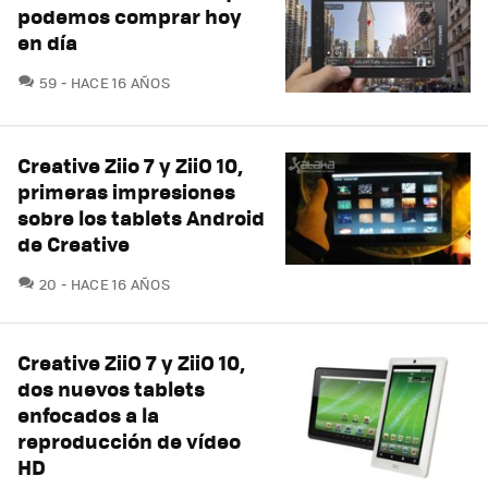
podemos comprar hoy
en día
COMENTARIOS
59
HACE 16 AÑOS
Creative Ziio 7 y ZiiO 10,
primeras impresiones
sobre los tablets Android
de Creative
COMENTARIOS
20
HACE 16 AÑOS
Creative ZiiO 7 y ZiiO 10,
dos nuevos tablets
enfocados a la
reproducción de vídeo
HD