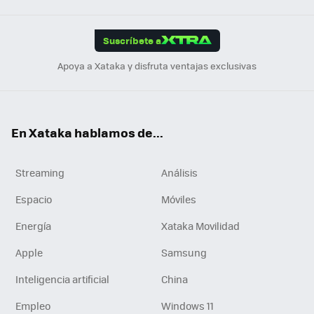
App
ok
e
am
m
rd
edI
ok
Suscríbete a
n
Apoya a Xataka y disfruta ventajas exclusivas
En Xataka hablamos de...
Streaming
Análisis
Espacio
Móviles
Energía
Xataka Movilidad
Apple
Samsung
Inteligencia artificial
China
Empleo
Windows 11