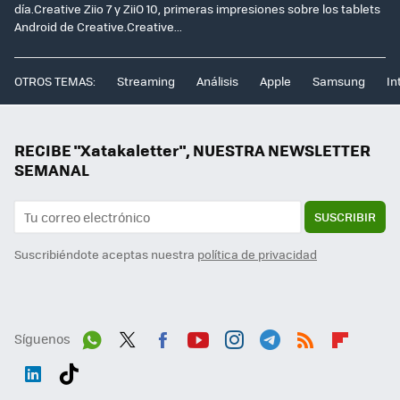
día.Creative Ziio 7 y ZiiO 10, primeras impresiones sobre los tablets
Android de Creative.Creative...
OTROS TEMAS:
Streaming
Análisis
Apple
Samsung
In
RECIBE "Xatakaletter", NUESTRA NEWSLETTER
SEMANAL
SUSCRIBIR
Suscribiéndote aceptas nuestra
política de privacidad
Síguenos
Wh
Twit
Fac
You
Inst
Tele
RSS
Flip
ats
ter
ebo
tub
agr
gra
boa
Link
Tikt