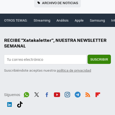
ARCHIVO DE NOTICIAS
OTROS TEMAS:
Streaming
Análisis
Apple
Samsung
In
RECIBE "Xatakaletter", NUESTRA NEWSLETTER
SEMANAL
SUSCRIBIR
Suscribiéndote aceptas nuestra
política de privacidad
Síguenos
Wh
Twit
Fac
You
Inst
Tele
RSS
Flip
ats
ter
ebo
tub
agr
gra
boa
Link
Tikt