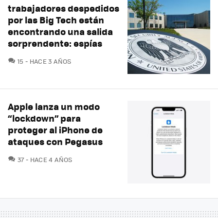
trabajadores despedidos
por las Big Tech están
encontrando una salida
sorprendente: espías
COMENTARIOS
15
HACE 3 AÑOS
Apple lanza un modo
“lockdown” para
proteger al iPhone de
ataques con Pegasus
COMENTARIOS
37
HACE 4 AÑOS