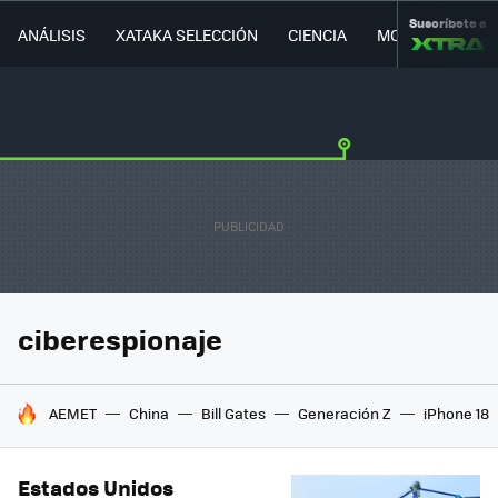
Suscríbete a
ANÁLISIS
XATAKA SELECCIÓN
CIENCIA
MOVILIDAD
ciberespionaje
HOY SE HABLA DE
AEMET
China
Bill Gates
Generación Z
iPhone 18
Estados Unidos