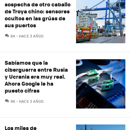
sospecha de otro caballo
de Troya chino: sensores
ocultos en las grúas de
sus puertos
COMENTARIOS
84
HACE 3 AÑOS
Sabíamos que la
ciberguerra entre Rusia
y Ucrania era muy real.
Ahora Google le ha
puesto cifras
COMENTARIOS
96
HACE 3 AÑOS
Los miles de