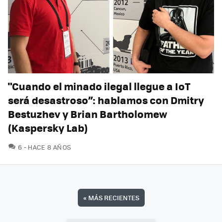
"Cuando el minado ilegal llegue a IoT
será desastroso”: hablamos con Dmitry
Bestuzhev y Brian Bartholomew
(Kaspersky Lab)
COMENTARIOS
6
HACE 8 AÑOS
«
MÁS RECIENTES