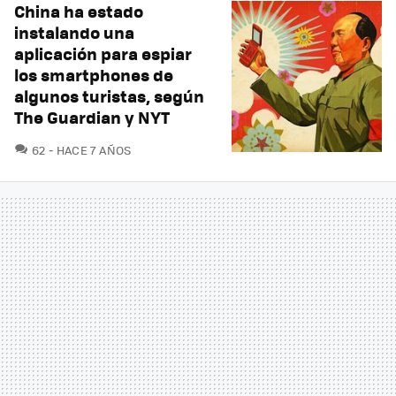
China ha estado
instalando una
aplicación para espiar
los smartphones de
algunos turistas, según
The Guardian y NYT
COMENTARIOS
62
HACE 7 AÑOS