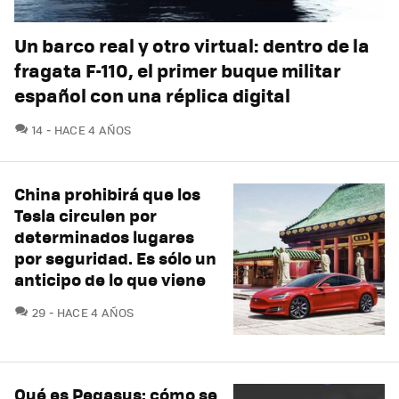
Un barco real y otro virtual: dentro de la
fragata F-110, el primer buque militar
español con una réplica digital
COMENTARIOS
14
HACE 4 AÑOS
China prohibirá que los
Tesla circulen por
determinados lugares
por seguridad. Es sólo un
anticipo de lo que viene
COMENTARIOS
29
HACE 4 AÑOS
Qué es Pegasus: cómo se