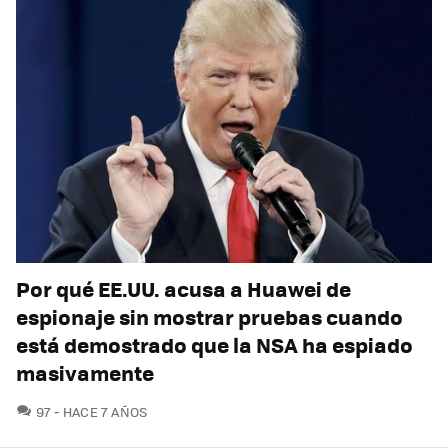
Por qué EE.UU. acusa a Huawei de
espionaje sin mostrar pruebas cuando
está demostrado que la NSA ha espiado
masivamente
COMENTARIOS
97
HACE 7 AÑOS