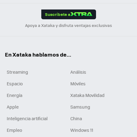
App
ok
e
am
m
rd
edI
ok
Suscríbete a
n
Apoya a Xataka y disfruta ventajas exclusivas
En Xataka hablamos de...
Streaming
Análisis
Espacio
Móviles
Energía
Xataka Movilidad
Apple
Samsung
Inteligencia artificial
China
Empleo
Windows 11