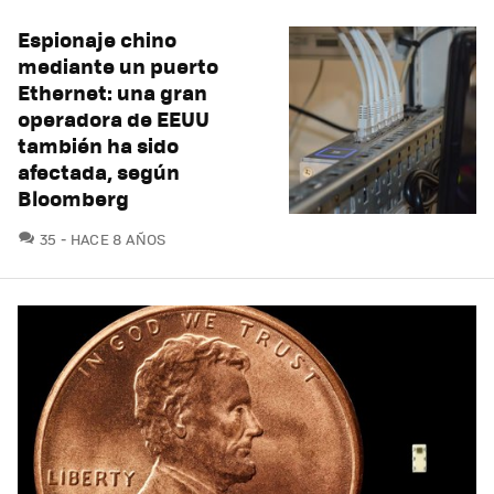
Espionaje chino
mediante un puerto
Ethernet: una gran
operadora de EEUU
también ha sido
afectada, según
Bloomberg
COMENTARIOS
35
HACE 8 AÑOS