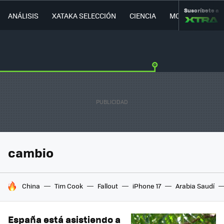
Suscríbete a
ANÁLISIS
XATAKA SELECCIÓN
CIENCIA
MOVILIDAD
cambio
HOY SE HABLA DE
China
Tim Cook
Fallout
iPhone 17
Arabia Saudí
España está asistiendo a