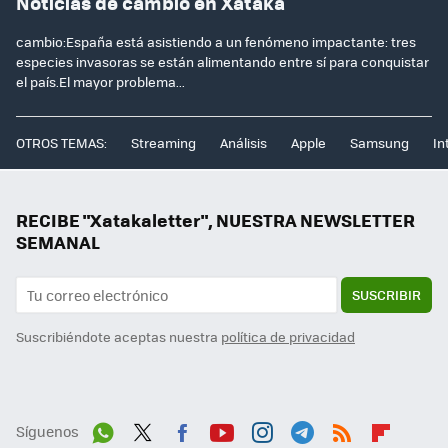
Noticias de cambio en Xataka
cambio:España está asistiendo a un fenómeno impactante: tres
especies invasoras se están alimentando entre sí para conquistar
el país.El mayor problema...
OTROS TEMAS:
Streaming
Análisis
Apple
Samsung
In
RECIBE "Xatakaletter", NUESTRA NEWSLETTER
SEMANAL
SUSCRIBIR
Suscribiéndote aceptas nuestra
política de privacidad
Síguenos