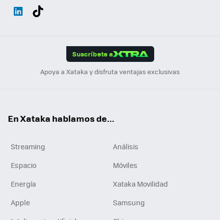
Wh
Twit
Fac
You
Inst
Tele
RSS
Flip
ats
ter
ebo
tub
agr
gra
boa
Link
Tikt
App
ok
e
am
m
rd
edI
ok
Suscríbete a
n
Apoya a Xataka y disfruta ventajas exclusivas
En Xataka hablamos de...
Streaming
Análisis
Espacio
Móviles
Energía
Xataka Movilidad
Apple
Samsung