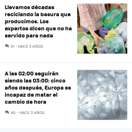
Llevamos décadas
reciclando la basura que
producimos. Los
expertos dicen que no ha
servido para nada
COMENTARIOS
51
HACE 3 AÑOS
A las 02:00 seguirán
siendo las 03:00: cinco
años después, Europa es
incapaz de matar el
cambio de hora
COMENTARIOS
40
HACE 3 AÑOS