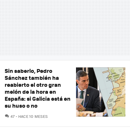
Sin saberlo, Pedro
Sánchez también ha
reabierto el otro gran
melón de la hora en
España: si Galicia está en
su huso o no
COMENTARIOS
47
HACE 10 MESES