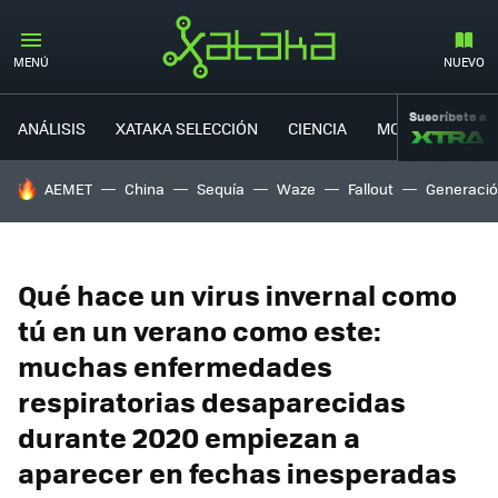
MENÚ
NUEVO
Suscríbete a
ANÁLISIS
XATAKA SELECCIÓN
CIENCIA
MOVILIDAD
HOY SE HABLA DE
AEMET
China
Sequía
Waze
Fallout
Generació
Qué hace un virus invernal como
tú en un verano como este:
muchas enfermedades
respiratorias desaparecidas
durante 2020 empiezan a
aparecer en fechas inesperadas