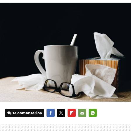
13 comentarios
FACEBOOK
TWITTER
FLIPBOARD
E-
WHATSAPP
MAIL