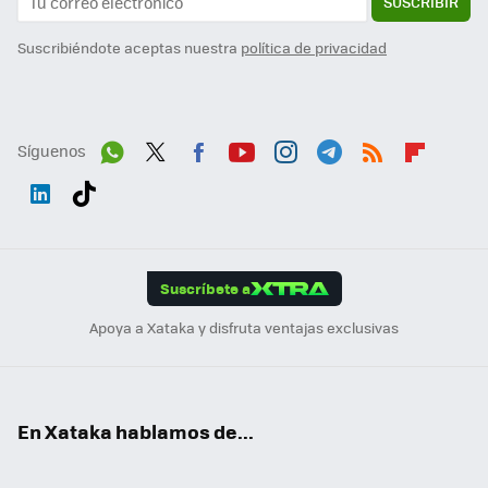
SUSCRIBIR
Suscribiéndote aceptas nuestra
política de privacidad
Síguenos
Wh
Twit
Fac
You
Inst
Tele
RSS
Flip
ats
ter
ebo
tub
agr
gra
boa
Link
Tikt
App
ok
e
am
m
rd
edI
ok
Suscríbete a
n
Apoya a Xataka y disfruta ventajas exclusivas
En Xataka hablamos de...