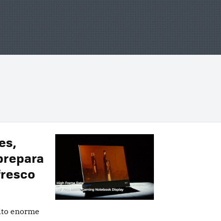
es,
prepara
fresco
lto enorme