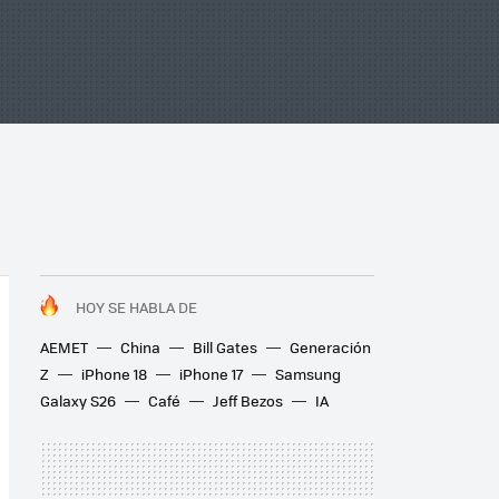
HOY SE HABLA DE
AEMET
China
Bill Gates
Generación
Z
iPhone 18
iPhone 17
Samsung
Galaxy S26
Café
Jeff Bezos
IA