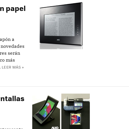
n papel
Japón a
s novedades
res serán
ico más
.
LEER MÁS »
ntallas