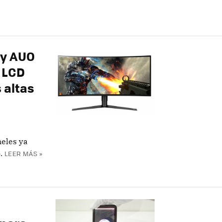
 y AUO
 LCD
 altas
neles ya
.
LEER MÁS »