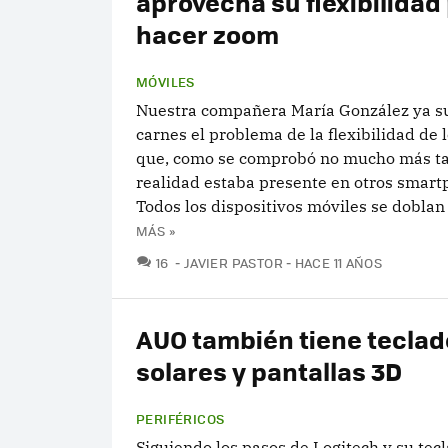
aprovecha su flexibilidad
hacer zoom
MÓVILES
Nuestra compañera María González ya su
carnes el problema de la flexibilidad de 
que, como se comprobó no mucho más ta
realidad estaba presente en otros smart
Todos los dispositivos móviles se doblan s
MÁS »
COMENTARIOS
16
JAVIER PASTOR
HACE 11 AÑOS
AUO también tiene teclad
solares y pantallas 3D
PERIFÉRICOS
Siguiendo los pasos de Logitech y su tec