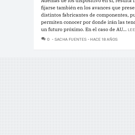
Además de los dispositivo en sí, resulta 
fijarse también en los avances que prese
distintos fabricantes de componentes, p
permiten conocer por donde irán las ten
un futuro próximo. En el caso de AU...
LEE
COMENTARIOS
0
SACHA FUENTES
HACE 18 AÑOS