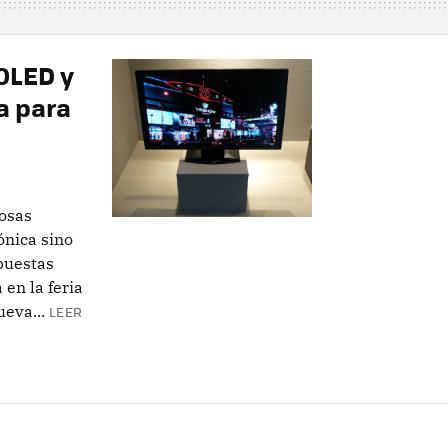
OLED y
a para
osas
ónica sino
puestas
en la feria
eva...
LEER