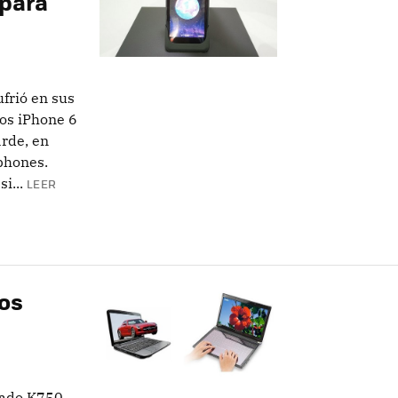
 para
frió en sus
los iPhone 6
rde, en
phones.
i...
LEER
os
lado K750,