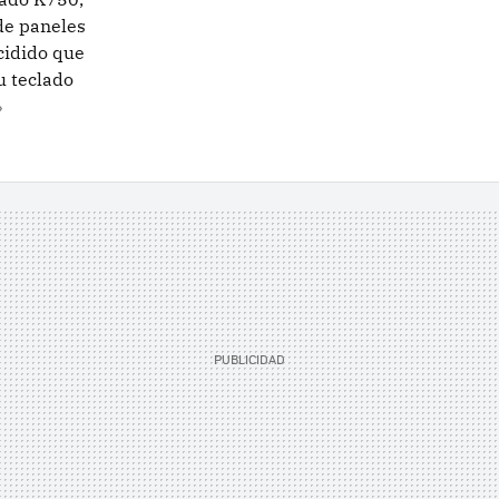
de paneles
cidido que
u teclado
»