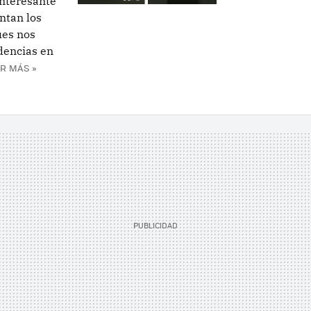
interesante
ntan los
ues nos
dencias en
R MÁS »