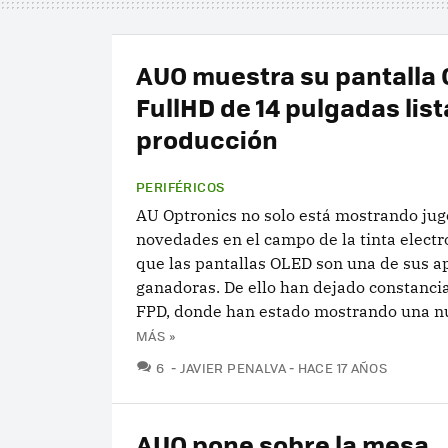
AUO muestra su pantalla 
FullHD de 14 pulgadas list
producción
PERIFÉRICOS
AU Optronics no solo está mostrando jug
novedades en el campo de la tinta electr
que las pantallas OLED son una de sus a
ganadoras. De ello han dejado constancia 
FPD, donde han estado mostrando una nu
MÁS »
COMENTARIOS
6
JAVIER PENALVA
HACE 17 AÑOS
AUO pone sobre la mesa