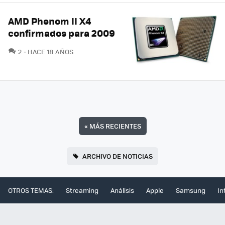
AMD Phenom II X4
confirmados para 2009
COMENTARIOS
2
HACE 18 AÑOS
«
MÁS RECIENTES
ARCHIVO DE NOTICIAS
OTROS TEMAS:
Streaming
Análisis
Apple
Samsung
In