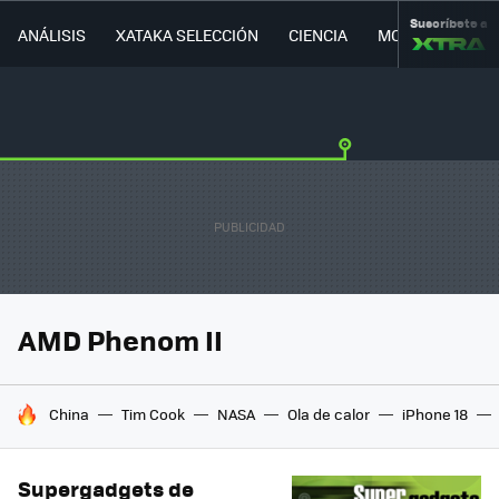
Suscríbete a
ANÁLISIS
XATAKA SELECCIÓN
CIENCIA
MOVILIDAD
AMD Phenom II
HOY SE HABLA DE
China
Tim Cook
NASA
Ola de calor
iPhone 18
Supergadgets de