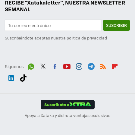
RECIBE "Xatakaletter", NUESTRA NEWSLETTER
SEMANAL
SUSCRIBIR
Suscribiéndote aceptas nuestra
política de privacidad
Síguenos
Wh
Twit
Fac
You
Inst
Tele
RSS
Flip
ats
ter
ebo
tub
agr
gra
boa
Link
Tikt
App
ok
e
am
m
rd
edI
ok
Suscríbete a
n
Apoya a Xataka y disfruta ventajas exclusivas