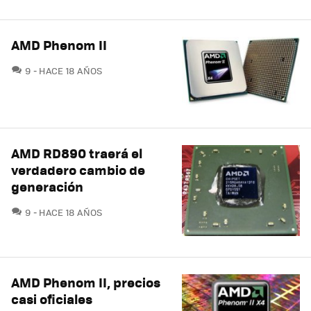
AMD Phenom II
COMENTARIOS
9
HACE 18 AÑOS
AMD RD890 traerá el
verdadero cambio de
generación
COMENTARIOS
9
HACE 18 AÑOS
AMD Phenom II, precios
casi oficiales