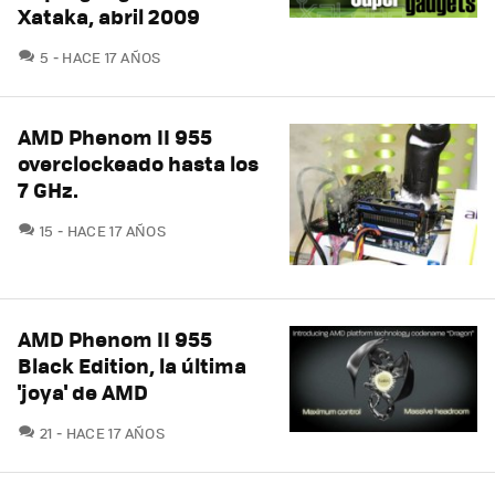
Xataka, abril 2009
COMENTARIOS
5
HACE 17 AÑOS
AMD Phenom II 955
overclockeado hasta los
7 GHz.
COMENTARIOS
15
HACE 17 AÑOS
AMD Phenom II 955
Black Edition, la última
'joya' de AMD
COMENTARIOS
21
HACE 17 AÑOS