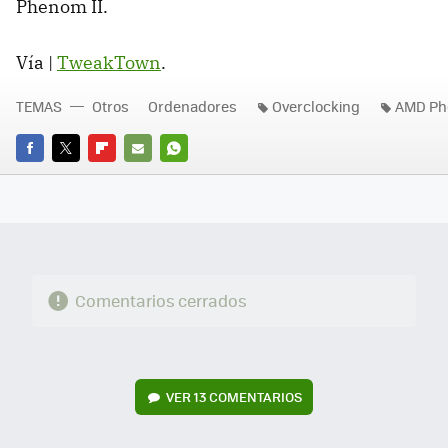
Phenom II.
Vía |
TweakTown
.
TEMAS
Otros
Ordenadores
Overclocking
AMD Ph
FACEBOOK
TWITTER
FLIPBOARD
E-
WHATSAPP
MAIL
Comentarios cerrados
VER
13 COMENTARIOS