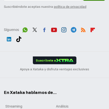
Suscribiéndote aceptas nuestra
política de privacidad
Síguenos
Wh
Twit
Fac
You
Inst
Tele
RSS
Flip
ats
ter
ebo
tub
agr
gra
boa
Link
Tikt
App
ok
e
am
m
rd
edI
ok
Suscríbete a
n
Apoya a Xataka y disfruta ventajas exclusivas
En Xataka hablamos de...
Streaming
Análisis