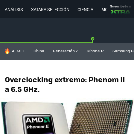
Suscríbete a
ANÁLISIS
XATAKA SELECCIÓN
CIENCIA
MOVILIDAD
HOY SE HABLA DE
AEMET
China
Generación Z
iPhone 17
Samsung G
Overclocking extremo: Phenom II
a 6.5 GHz.