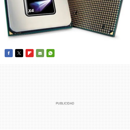
FACEBOOK
TWITTER
FLIPBOARD
E-
WHATSAPP
MAIL