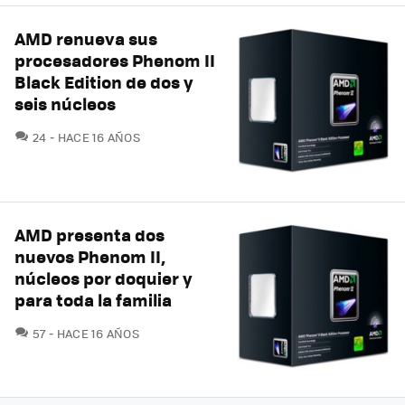
AMD renueva sus
procesadores Phenom II
Black Edition de dos y
seis núcleos
COMENTARIOS
24
HACE 16 AÑOS
AMD presenta dos
nuevos Phenom II,
núcleos por doquier y
para toda la familia
COMENTARIOS
57
HACE 16 AÑOS