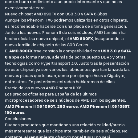
con un buen rendimiento a un precio interesante y que no es
excesivamente caro.
Nuevo chipset AMD 890FX con USB 3.0 y SATA 6 Gbps
Aunque los Phenom II X6 podremos utilizarlos en otros chipsets,
es recomendable hacerse con una placa de última generación.
Junto a los nuevos Phenom II de seis núcleos, AMD también ha
hecho oficial su nuevo chipset, el
AMD 890FX
, inaugurando la
nueva familia de chipsets de las 800 Series.
El
AMD 890FX
trae consigo la compatibilidad con
USB 3.0 y SATA
6 Gbps
de forma nativa, además de por supuesto DDR3 y otras
tecnologías como Hypertransport 3.0. Justo tras la presentación
de este chipset ya son varios los fabricantes que han lanzado las
nuevas placas que lo usan, como por ejemplo Asus o Gigabyte,
entre otros. En posteriores entradas hablaremos de ellos.
Precio de los nuevos AMD Phenom II X6
Los precios oficiales para España de los últimos
microprocesadores de seis núcleos de AMD son los siguientes:
AMD Phenom II X6 1090T: 290 euros.
AMD Phenom II X6 1055T:
190 euros.
Conclusiones
Buenos productos que mantienen una relación calidad/precio
más interesante que los chips Intel también de seis núcleos. No
obstante, el
rendimiento
ofrecido por el 1090T no será