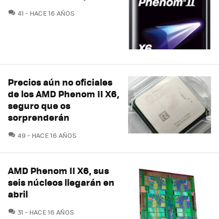
COMENTARIOS
41
HACE 16 AÑOS
Precios aún no oficiales
de los AMD Phenom II X6,
seguro que os
sorprenderán
COMENTARIOS
49
HACE 16 AÑOS
AMD Phenom II X6, sus
seis núcleos llegarán en
abril
COMENTARIOS
31
HACE 16 AÑOS