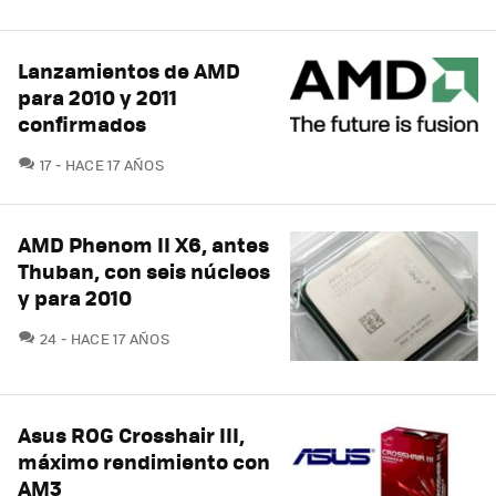
Lanzamientos de AMD
para 2010 y 2011
confirmados
COMENTARIOS
17
HACE 17 AÑOS
AMD Phenom II X6, antes
Thuban, con seis núcleos
y para 2010
COMENTARIOS
24
HACE 17 AÑOS
Asus ROG Crosshair III,
máximo rendimiento con
AM3