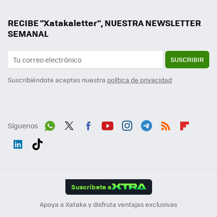
RECIBE "Xatakaletter", NUESTRA NEWSLETTER
SEMANAL
SUSCRIBIR
Suscribiéndote aceptas nuestra
política de privacidad
Síguenos
Wh
Twit
Fac
You
Inst
Tele
RSS
Flip
ats
ter
ebo
tub
agr
gra
boa
Link
Tikt
App
ok
e
am
m
rd
edI
ok
Suscríbete a
n
Apoya a Xataka y disfruta ventajas exclusivas