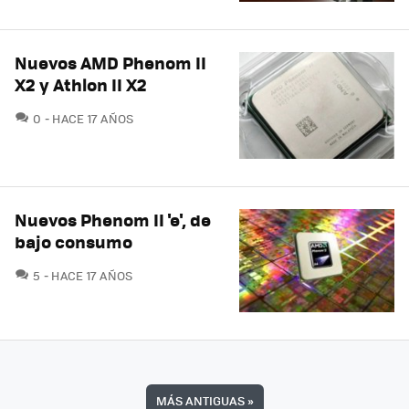
Nuevos AMD Phenom II
X2 y Athlon II X2
COMENTARIOS
0
HACE 17 AÑOS
Nuevos Phenom II 'e', de
bajo consumo
COMENTARIOS
5
HACE 17 AÑOS
MÁS ANTIGUAS
»