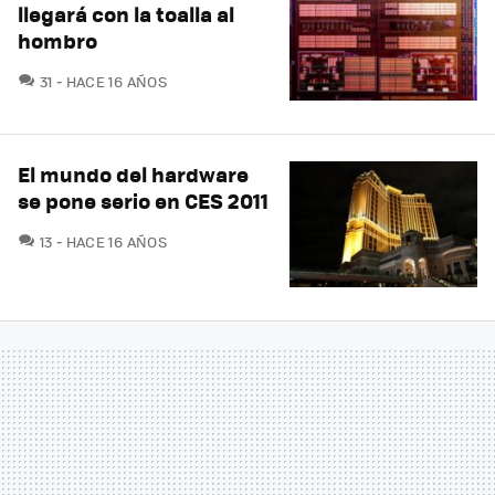
llegará con la toalla al
hombro
COMENTARIOS
31
HACE 16 AÑOS
El mundo del hardware
se pone serio en CES 2011
COMENTARIOS
13
HACE 16 AÑOS