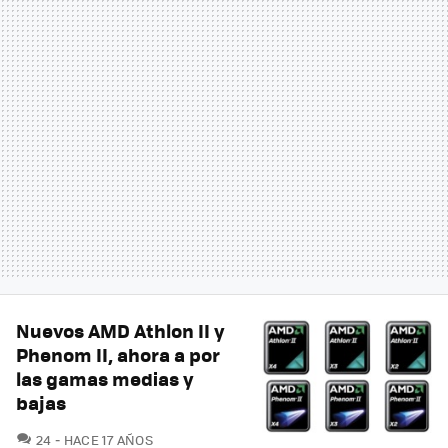
Nuevos AMD Athlon II y
Phenom II, ahora a por
las gamas medias y
bajas
COMENTARIOS
24
HACE 17 AÑOS