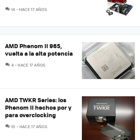
COMENTARIOS
14
HACE 17 AÑOS
AMD Phenom II 965,
vuelta a la alta potencia
COMENTARIOS
4
HACE 17 AÑOS
AMD TWKR Series: los
Phenom II hechos por y
para overclocking
COMENTARIOS
10
HACE 17 AÑOS