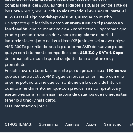
comparable al del
980X
, aunque sí debería situarse por delante de
los Core i7 920 y 930. e incluso alcanzando al 950. Por su parte, el
1055T estará algo por debajo del 1090T, aunque no mucho.
Un aspecto que les falla a estos
Phenom II X6
es el
proceso de
fabricación
, que se mantiene en 45 nanómetros. Esperemos que
pronto puedan lanzar los de 32 para así igualarse a Intel. El
lanzamiento conjunto de los últimos X6 junto con el nuevo chipset
AMD 890FX permite dotar a la plataforma AMD de nuevas placas
que ya son totalmente compatibles con
USB 3.0 y SATA 6 Gbps
de forma nativa, con lo que el conjunto tiene un futuro muy
prometedor.
En definitiva, un buen lanzamiento por un precio inicial,
190 euros
,
que es muy atractivo. AMD sigue sin presentar un micro con una
enorme potencia, sino que se mantiene en la estela de Intel en
cuanto a rendimiento, aunque con precios más competitivos y
asequibles para la inmensa mayoría de usuarios que no necesitan
tener lo último (y más caro).
Más información |
AMD
.
OTROS TEMAS:
Streaming
Análisis
Apple
Samsung
In