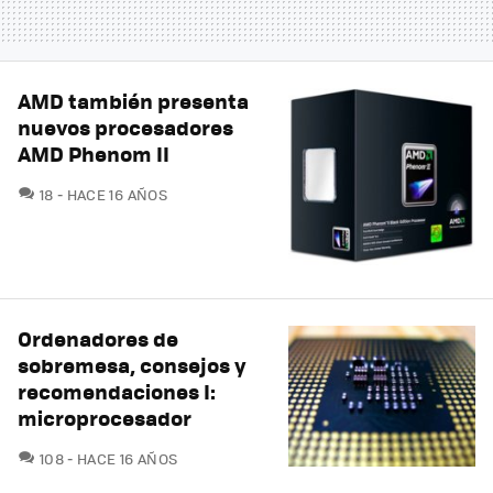
AMD también presenta
nuevos procesadores
AMD Phenom II
COMENTARIOS
18
HACE 16 AÑOS
Ordenadores de
sobremesa, consejos y
recomendaciones I:
microprocesador
COMENTARIOS
108
HACE 16 AÑOS