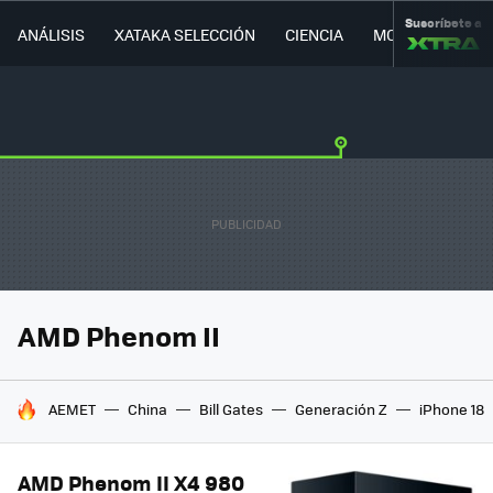
Suscríbete a
ANÁLISIS
XATAKA SELECCIÓN
CIENCIA
MOVILIDAD
AMD Phenom II
HOY SE HABLA DE
AEMET
China
Bill Gates
Generación Z
iPhone 18
AMD Phenom II X4 980