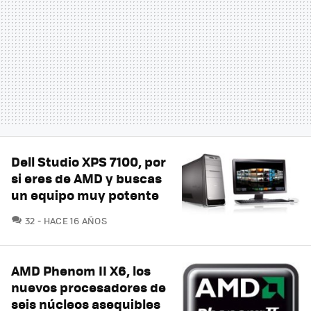
Dell Studio XPS 7100, por
si eres de AMD y buscas
un equipo muy potente
COMENTARIOS
32
HACE 16 AÑOS
AMD Phenom II X6, los
nuevos procesadores de
seis núcleos asequibles