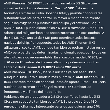
AMD Phenom II X6 1090T cuenta con un reloj a 3.2 GHz. y trae
implementado lo que denominan
Turbo CORE
. Ésta es una
tecnología similar al Turbo Boost de Intel, y permite configurarse
automáticamente para aportar un mayor o menor rendimiento
según las exigencias puntuales del equipo y el software. Según
AMD, el 1090T puede alcanzar los 3.6 GHz. a través de Turbo CORE.
Además del reloj también nos encontraremos con seis cachés L2
de 512 KB, más una L3 de 6 MB para coordinar todos los seis
núcleos del chip. Por supuesto, todos los AMD Phenom II X6
utilizarán el socket AM3, aunque también se podrán instalar en los
AM2+ pero perdiendo determinadas funcionalidades, con lo que en
absoluto es algo recomendable. En el caso del modelo 1090T, su
TDP es de 125 vatios, de los más altos que podemos encontrar.
El precio del
Phenom II X6 1090T
es de
290 euros
AMD Phenom II X6 1055T, los seis núcleos ya son asequibles
Aunque el 1090T era el modelo más puntero, el
AMD Phenom II X6
1055T
merece mención especial. También aporta Turbo CORE, seis
núcleos, las mismas cachés y el mismo TDP. Cambian las
frecuencias y el límite del modo Turbo.
Hablamos de un procesador a 2.8 GHz. con Turbo hasta los 3.33
GHz y por supuesto también para AM3. Su precio será de
190
euros
, una cifra muy interesante para los que quieran una CPU