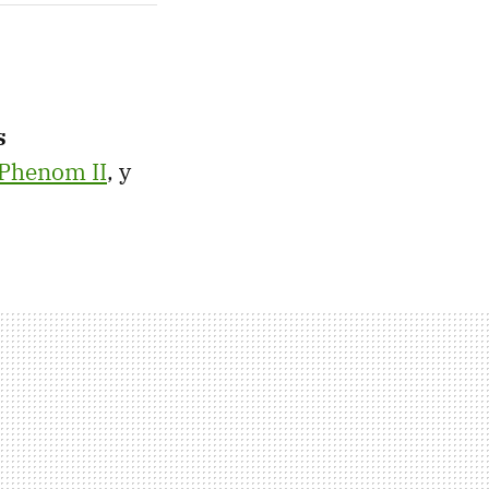
s
Phenom II
, y