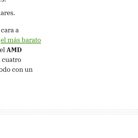
ares.
 cara a
e
el más barato
 el
AMD
 cuatro
todo con un