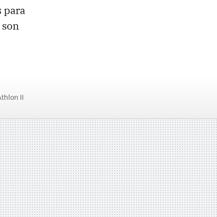
s para
 son
thlon II