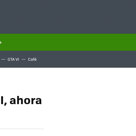
GTA VI
Café
I, ahora