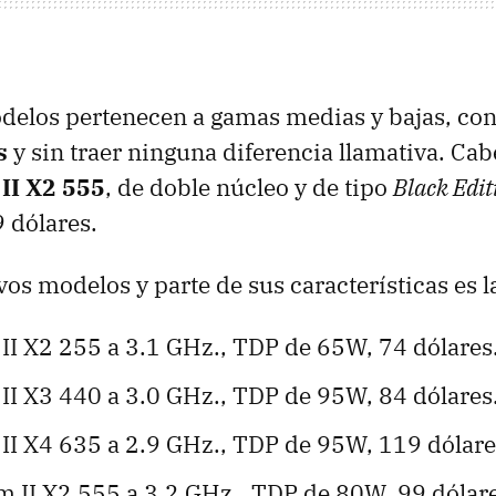
delos pertenecen a gamas medias y bajas, co
s
y sin traer ninguna diferencia llamativa. Cab
I X2 555
, de doble núcleo y de tipo
Black Edit
 dólares.
vos modelos y parte de sus características es l
II X2 255 a 3.1 GHz., TDP de 65W, 74 dólares
II X3 440 a 3.0 GHz., TDP de 95W, 84 dólares
II X4 635 a 2.9 GHz., TDP de 95W, 119 dólare
II X2 555 a 3.2 GHz., TDP de 80W, 99 dólare