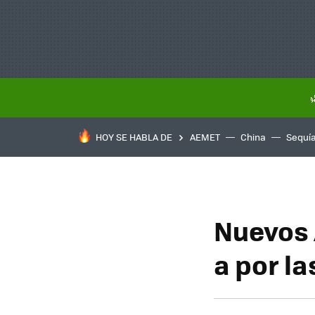
HOY SE HABLA DE
AEMET
China
Sequí
Nuevos 
a por l