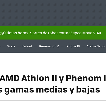
🌿¡Últimas horas! Sorteo de robot cortacésped Mova ViAX
a
Waze
Fallout
Generación Z
iPhone 18
Arabia Saudí
AMD Athlon II y Phenom I
as gamas medias y bajas