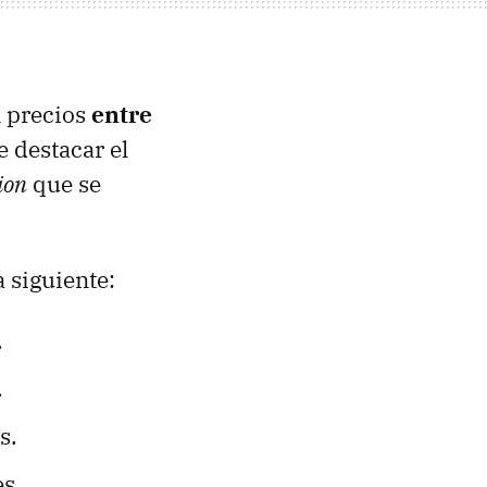
n precios
entre
e destacar el
ion
que se
a siguiente:
.
.
s.
s.