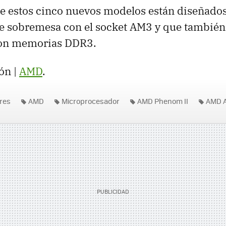
e estos cinco nuevos modelos están diseñado
e sobremesa con el socket AM3 y que también
con memorias DDR3.
ón |
AMD
.
res
AMD
Microprocesador
AMD Phenom II
AMD A