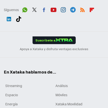
Síguenos
Wh
Twit
Fac
You
Inst
Tele
RSS
Flip
ats
ter
ebo
tub
agr
gra
boa
Link
Tikt
App
ok
e
am
m
rd
edI
ok
Suscríbete a
n
Apoya a Xataka y disfruta ventajas exclusivas
En Xataka hablamos de...
Streaming
Análisis
Espacio
Móviles
Energía
Xataka Movilidad