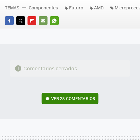
TEMAS
Componentes
Futuro
AMD
Microproce
FACEBOOK
TWITTER
FLIPBOARD
E-
WHATSAPP
MAIL
Comentarios cerrados
VER
28 COMENTARIOS