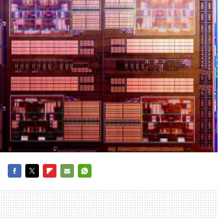
FACEBOOK
TWITTER
FLIPBOARD
E-
WHATSAPP
MAIL