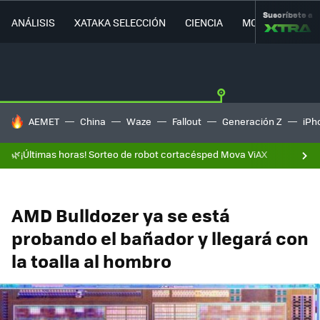
Suscríbete a
ANÁLISIS
XATAKA SELECCIÓN
CIENCIA
MOVILIDAD
HOY SE HABLA DE
AEMET
China
Waze
Fallout
Generación Z
iPh
🌿¡Últimas horas! Sorteo de robot cortacésped Mova ViAX
AMD Bulldozer ya se está
probando el bañador y llegará con
la toalla al hombro