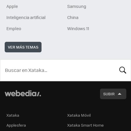
Apple
Samsung
Inteligencia artificial
China
Empleo
Windows 11
VER MÁS TEMAS
BUSCA
SUBIR
Xataka
Xataka Móvil
Applesfera
Xataka Smart Home