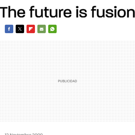
FACEBOOK
TWITTER
FLIPBOARD
E-
WHATSAPP
MAIL
12 Noviembre 2009