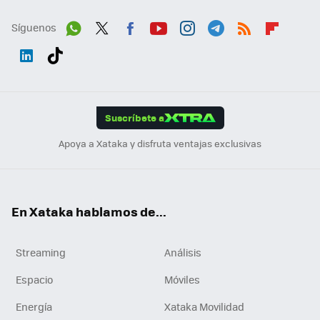
Síguenos
Wh
Twit
Fac
You
Inst
Tele
RSS
Flip
ats
ter
ebo
tub
agr
gra
boa
Link
Tikt
App
ok
e
am
m
rd
edI
ok
Suscríbete a
n
Apoya a Xataka y disfruta ventajas exclusivas
En Xataka hablamos de...
Streaming
Análisis
Espacio
Móviles
Energía
Xataka Movilidad