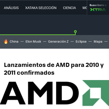
Suscríbete a
ANÁLISIS
XATAKA SELECCIÓN
CIENCIA
MOVILIDAD
HOY SE HABLA DE
China
Elon Musk
Generación Z
Eclipse
Mapa
Lanzamientos de AMD para 2010 y
2011 confirmados