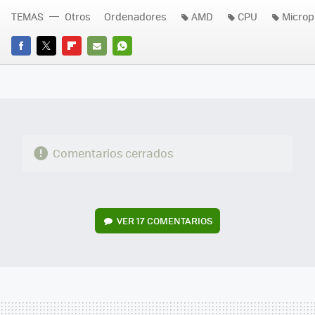
TEMAS
Otros
Ordenadores
AMD
CPU
Microp
FACEBOOK
TWITTER
FLIPBOARD
E-
WHATSAPP
MAIL
Comentarios cerrados
VER
17 COMENTARIOS