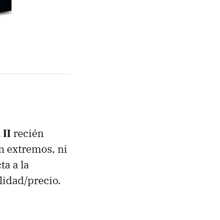
II
recién
n extremos, ni
a a la
lidad/precio.