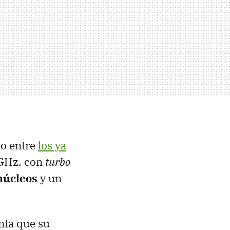
no entre
los ya
 GHz. con
turbo
núcleos
y un
nta que su