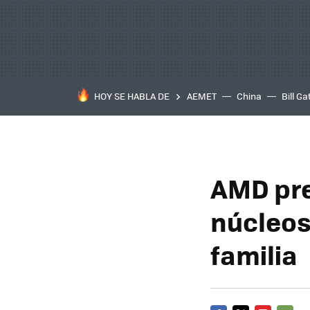
HOY SE HABLA DE
AEMET
China
Bill Ga
AMD pre
núcleos
familia