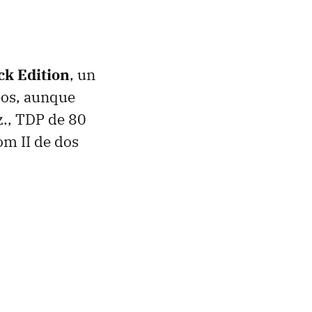
ck Edition
, un
eos, aunque
z.,
TDP
de 80
om II de dos