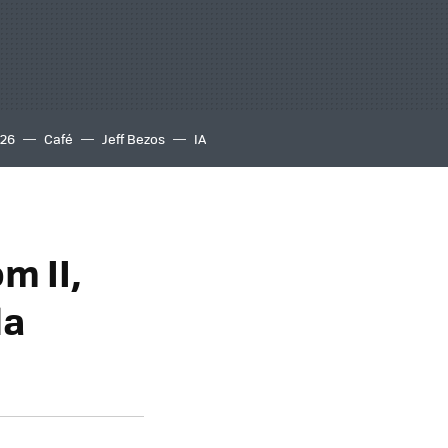
S26
Café
Jeff Bezos
IA
m II,
la