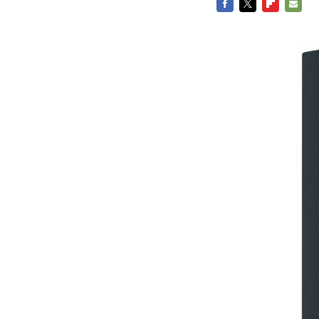
FACEBOOK
TWITTER
FLIPBOARD
E-
MAIL