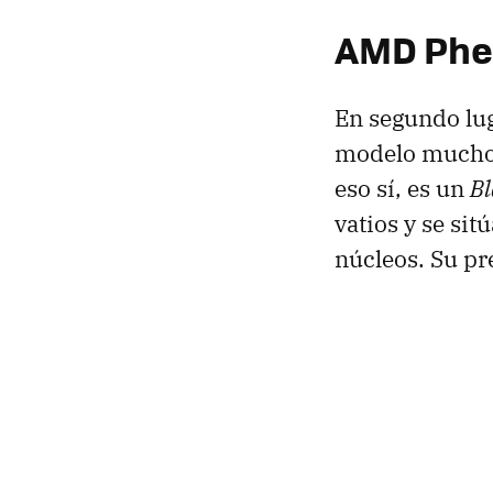
AMD
Phen
En segundo lu
modelo mucho 
eso sí, es un
Bl
vatios y se si
núcleos. Su pr