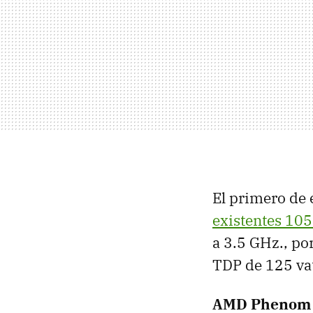
El primero de e
existentes 10
a 3.5 GHz., po
TDP
de 125 vat
AMD
Phenom 