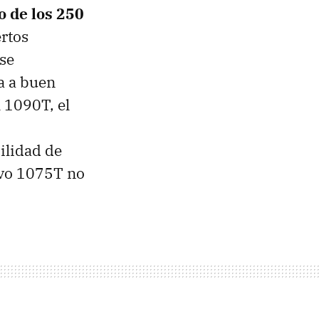
o de los 250
ertos
se
a a buen
 1090T, el
ilidad de
uevo 1075T no