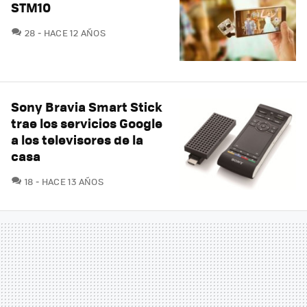
STM10
COMENTARIOS
28
HACE 12 AÑOS
Sony Bravia Smart Stick
trae los servicios Google
a los televisores de la
casa
COMENTARIOS
18
HACE 13 AÑOS