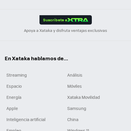
ats
ter
ebo
tub
agr
gra
boa
Link
Tikt
App
ok
e
am
m
rd
edI
ok
Suscríbete a
n
Apoya a Xataka y disfruta ventajas exclusivas
En Xataka hablamos de...
Streaming
Análisis
Espacio
Móviles
Energía
Xataka Movilidad
Apple
Samsung
Inteligencia artificial
China
Empleo
Windows 11