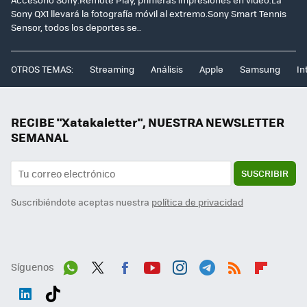
Sony QX1 llevará la fotografía móvil al extremo.Sony Smart Tennis
Sensor, todos los deportes se..
OTROS TEMAS:
Streaming
Análisis
Apple
Samsung
In
RECIBE "Xatakaletter", NUESTRA NEWSLETTER
SEMANAL
SUSCRIBIR
Suscribiéndote aceptas nuestra
política de privacidad
Síguenos
Wh
Twit
Fac
You
Inst
Tele
RSS
Flip