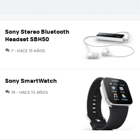
Sony Stereo Bluetooth
Headset SBH50
COMENTARIOS
7
HACE 13 AÑOS
Sony SmartWatch
COMENTARIOS
74
HACE 15 AÑOS