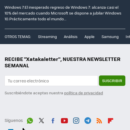
Windows 7:El inesperado regreso de Windows 7: alcanza casi el
10% del mercado cuando Microsoft se dispone a jubilar Windows
10.Prácticamente todo el mundo...
OTROS TEMAS:
Streaming
Análisis
Apple
Samsung
In
RECIBE "Xatakaletter", NUESTRA NEWSLETTER
SEMANAL
SUSCRIBIR
Suscribiéndote aceptas nuestra
política de privacidad
Síguenos
Wh
Twit
Fac
You
Inst
Tele
RSS
Flip