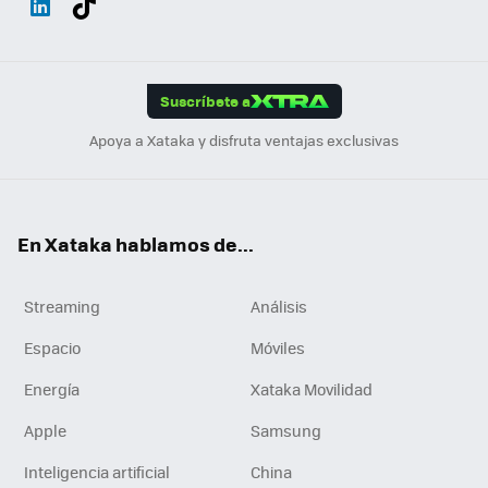
ats
ter
ebo
tub
agr
gra
boa
Link
Tikt
App
ok
e
am
m
rd
edI
ok
Suscríbete a
n
Apoya a Xataka y disfruta ventajas exclusivas
En Xataka hablamos de...
Streaming
Análisis
Espacio
Móviles
Energía
Xataka Movilidad
Apple
Samsung
Inteligencia artificial
China