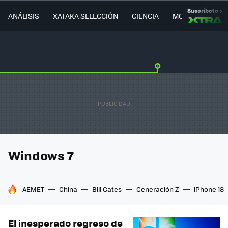
Suscríbete a
ANÁLISIS
XATAKA SELECCIÓN
CIENCIA
MOVILIDAD
Windows 7
HOY SE HABLA DE
AEMET
China
Bill Gates
Generación Z
iPhone 18
El inesperado regreso de