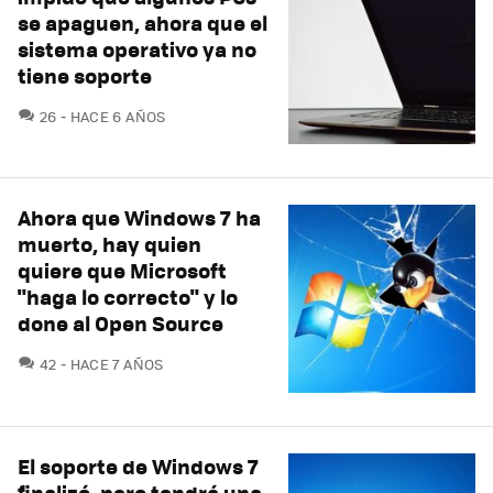
se apaguen, ahora que el
sistema operativo ya no
tiene soporte
COMENTARIOS
26
HACE 6 AÑOS
Ahora que Windows 7 ha
muerto, hay quien
quiere que Microsoft
"haga lo correcto" y lo
done al Open Source
COMENTARIOS
42
HACE 7 AÑOS
El soporte de Windows 7
finalizó, pero tendrá una