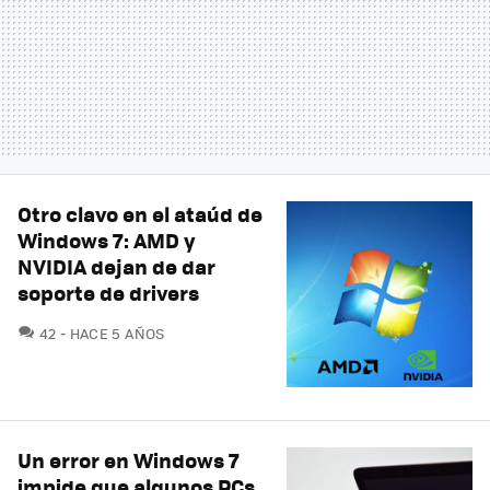
Otro clavo en el ataúd de
Windows 7: AMD y
NVIDIA dejan de dar
soporte de drivers
COMENTARIOS
42
HACE 5 AÑOS
Un error en Windows 7
impide que algunos PCs