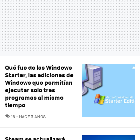
Qué fue de las Windows
Starter, las ediciones de
Windows que permitían
ejecutar solo tres
programas al mismo
tiempo
COMENTARIOS
16
HACE 3 AÑOS
Steam se actualizará