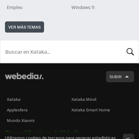
Empleo
Windows 11
VER MÁS TEMAS
BUSCA
SUBIR
Xataka
Xataka Móvil
Applesfera
Xataka Smart Home
Mundo Xiaomi
Otras publicaciones de Webedia
Utilizamos cookies de terceros para generar estadísticas