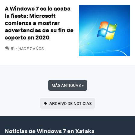
A Windows 7 se le acaba
la fiesta: Microsoft
comienza a mostrar
advertencias de su fin de
soporte en 2020
COMENTARIOS
51
HACE 7 AÑOS
MÁS ANTIGUAS
»
ARCHIVO DE NOTICIAS
Noticias de Windows 7 en Xataka