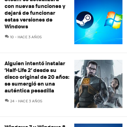
con nuevas funciones y
dejará de funcionar
estas versiones de
Windows
COMENTARIOS
10
HACE 3 AÑOS
Alguien intentó instalar
‘Half-Life 2’ desde su
disco original de 20 años:
se sumergió en una
auténtica pesadilla
COMENTARIOS
24
HACE 3 AÑOS
Windows 7 y Windows 8