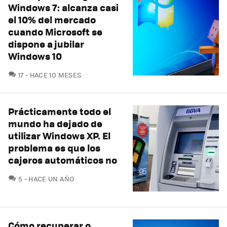
Windows 7: alcanza casi
el 10% del mercado
cuando Microsoft se
dispone a jubilar
Windows 10
COMENTARIOS
17
HACE 10 MESES
Prácticamente todo el
mundo ha dejado de
utilizar Windows XP. El
problema es que los
cajeros automáticos no
COMENTARIOS
5
HACE UN AÑO
Cómo recuperar o