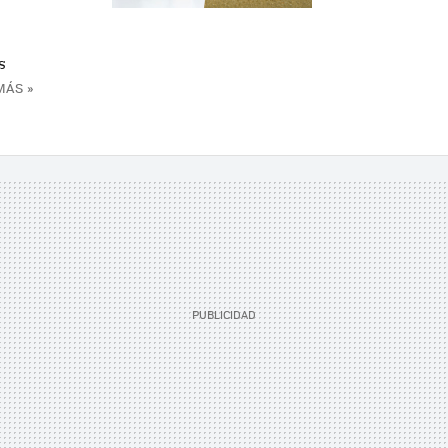
s
MÁS »