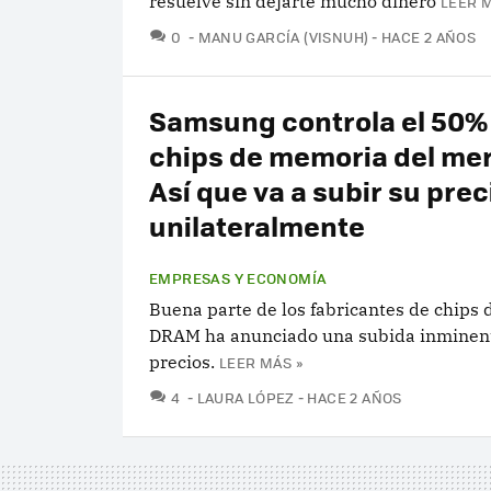
resuelve sin dejarte mucho dinero
LEER M
COMENTARIOS
0
MANU GARCÍA (VISNUH)
HACE 2 AÑOS
Samsung controla el 50% 
chips de memoria del me
Así que va a subir su prec
unilateralmente
EMPRESAS Y ECONOMÍA
Buena parte de los fabricantes de chips
DRAM ha anunciado una subida inminent
precios.
LEER MÁS »
COMENTARIOS
4
LAURA LÓPEZ
HACE 2 AÑOS