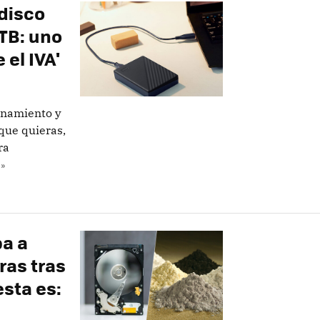
 disco
 TB: uno
 el IVA'
enamiento y
 que quieras,
ra
»
ba a
ras tras
esta es: