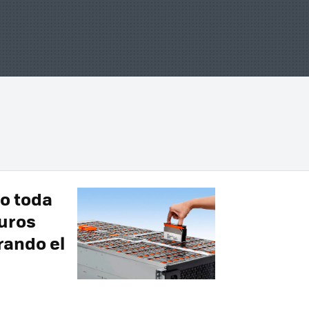
do toda
uros
rando el