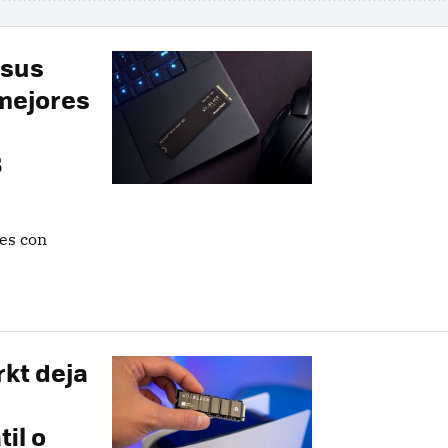
 sus
 mejores
B
es con
rkt deja
il o