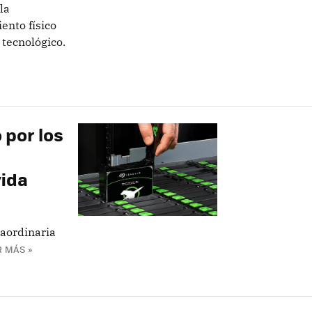
la
ento físico
 tecnológico.
 por los
vida
raordinaria
R MÁS »