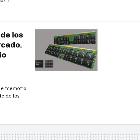
ÁS »
de los
rcado.
io
 de memoria
e de los