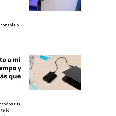
consola o
to a mi
iempo y
más que
r todos tus
 te lo