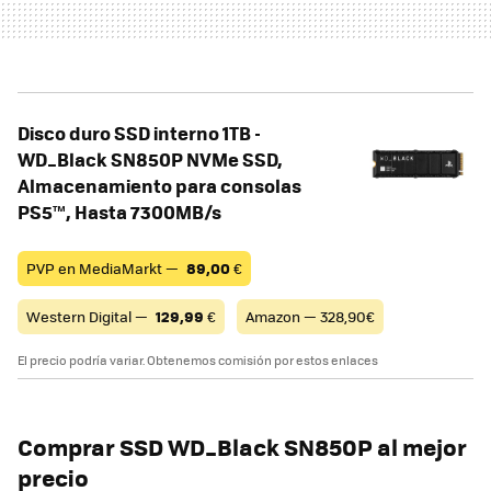
Disco duro SSD interno 1TB -
WD_Black SN850P NVMe SSD,
Almacenamiento para consolas
PS5™, Hasta 7300MB/s
PVP en MediaMarkt —
89,00
€
Western Digital —
129,99
€
Amazon — 328,90€
El precio podría variar. Obtenemos comisión por estos enlaces
Comprar SSD WD_Black SN850P al mejor
precio