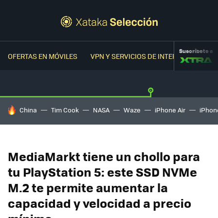
Suscríbete a
OFERTAS EN MÓVILES
VPN Y SERVICIOS DE INTERNET
OFER
HOY SE HABLA DE
China
Tim Cook
NASA
Waze
iPhone Air
iPhone
MediaMarkt tiene un chollo para
tu PlayStation 5: este SSD NVMe
M.2 te permite aumentar la
capacidad y velocidad a precio