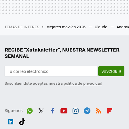
TEMAS DE INTERÉS
Mejores moviles 2026
Claude
Androi
RECIBE "Xatakaletter", NUESTRA NEWSLETTER
SEMANAL
SUSCRIBIR
Suscribiéndote aceptas nuestra
política de privacidad
Síguenos
Wh
Twit
Fac
You
Inst
Tele
RSS
Flip
ats
ter
ebo
tub
agr
gra
boa