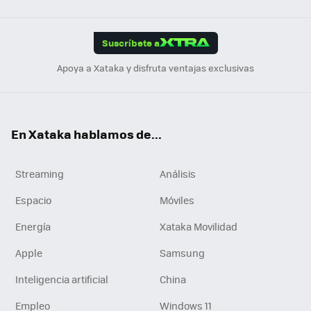
Link
Tikt
App
ok
e
am
m
rd
edI
ok
Suscríbete a
n
Apoya a Xataka y disfruta ventajas exclusivas
En Xataka hablamos de...
Streaming
Análisis
Espacio
Móviles
Energía
Xataka Movilidad
Apple
Samsung
Inteligencia artificial
China
Empleo
Windows 11