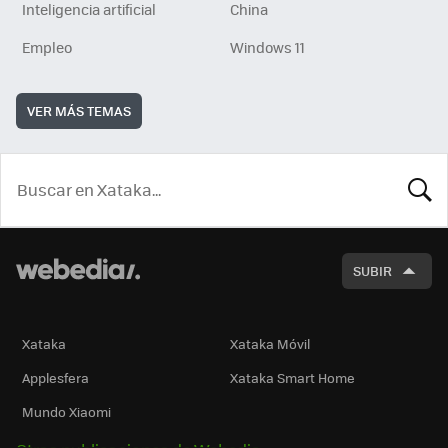
Inteligencia artificial
China
Empleo
Windows 11
VER MÁS TEMAS
BUSCA
SUBIR
Xataka
Xataka Móvil
Applesfera
Xataka Smart Home
Mundo Xiaomi