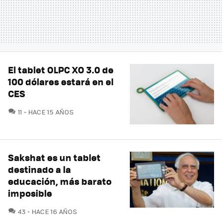
El tablet OLPC XO 3.0 de
100 dólares estará en el
CES
COMENTARIOS
11
HACE 15 AÑOS
Sakshat es un tablet
destinado a la
educación, más barato
imposible
COMENTARIOS
43
HACE 16 AÑOS