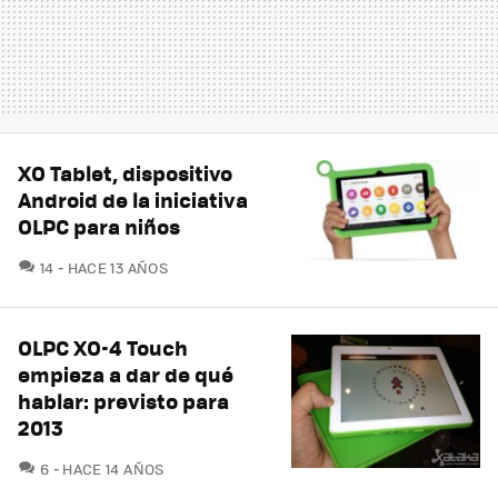
XO Tablet, dispositivo
Android de la iniciativa
OLPC para niños
COMENTARIOS
14
HACE 13 AÑOS
OLPC XO-4 Touch
empieza a dar de qué
hablar: previsto para
2013
COMENTARIOS
6
HACE 14 AÑOS