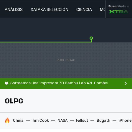
Suscríbete a
ANÁLISIS
XATAKA SELECCIÓN
CIENCIA
MOVILIDAD
🖨️ ¡Sorteamos una impresora 3D Bambu Lab A2L Combo!
OLPC
HOY SE HABLA DE
China
Tim Cook
NASA
Fallout
Bugatti
iPhone 