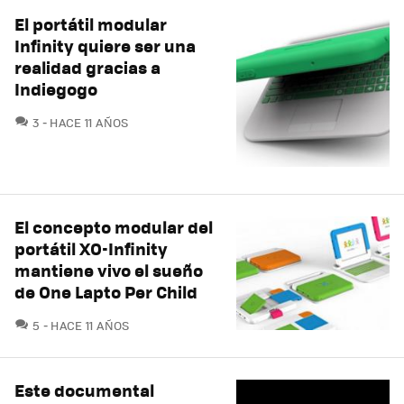
El portátil modular
Infinity quiere ser una
realidad gracias a
Indiegogo
COMENTARIOS
3
HACE 11 AÑOS
El concepto modular del
portátil XO-Infinity
mantiene vivo el sueño
de One Lapto Per Child
COMENTARIOS
5
HACE 11 AÑOS
Este documental