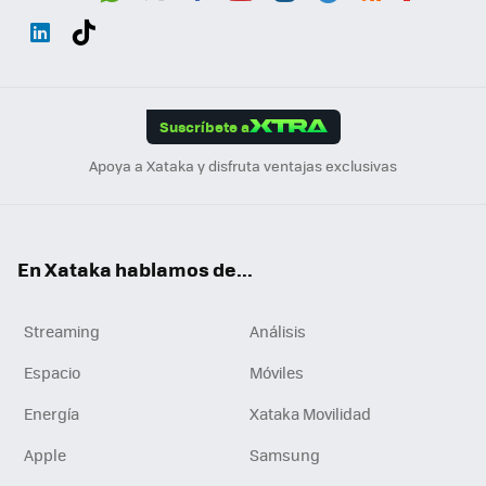
Wh
Twit
Fac
You
Inst
Tele
RSS
Flip
ats
ter
ebo
tub
agr
gra
boa
Link
Tikt
App
ok
e
am
m
rd
edI
ok
Suscríbete a
n
Apoya a Xataka y disfruta ventajas exclusivas
En Xataka hablamos de...
Streaming
Análisis
Espacio
Móviles
Energía
Xataka Movilidad
Apple
Samsung