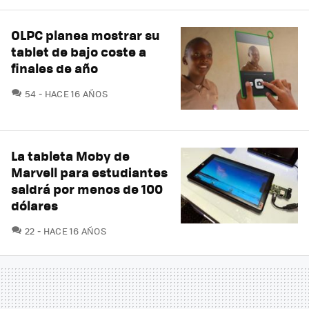
OLPC planea mostrar su
tablet de bajo coste a
finales de año
COMENTARIOS
54
HACE 16 AÑOS
La tableta Moby de
Marvell para estudiantes
saldrá por menos de 100
dólares
COMENTARIOS
22
HACE 16 AÑOS