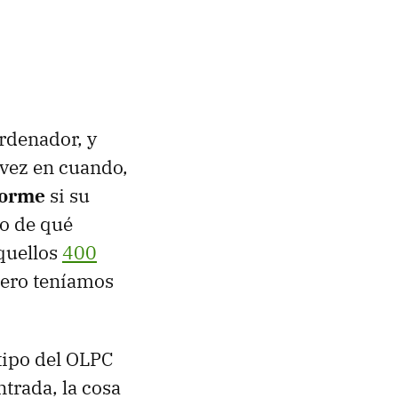
 ordenador, y
 vez en cuando,
norme
si su
do de qué
aquellos
400
nero teníamos
tipo del OLPC
ntrada, la cosa