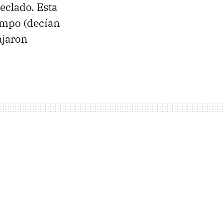
eclado. Esta
empo (decían
ajaron