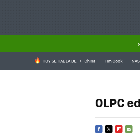
HOY SE HABLA DE
China
Tim Cook
NAS
OLPC ed
FACEBOOK
TWITTER
FLIPBOARD
E-