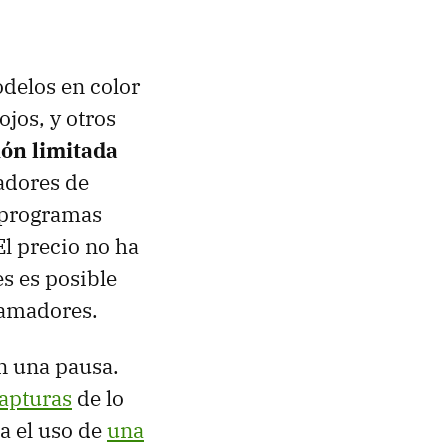
delos en color
jos, y otros
ión limitada
ladores de
 programas
El precio no ha
s es posible
ramadores.
n una pausa.
capturas
de lo
a el uso de
una