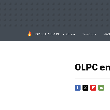
HOY SE HABLA DE
China
Tim Cook
NAS
OLPC en
FACEBOOK
TWITTER
FLIPBOARD
E-
MAIL