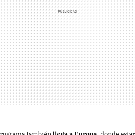
 programa también
llega a Europa
, donde esta