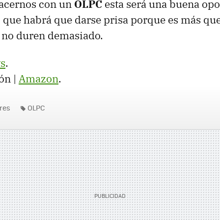
acernos con un
OLPC
esta será una buena opo
 que habrá que darse prisa porque es más qu
s no duren demasiado.
s
.
ón |
Amazon
.
res
OLPC