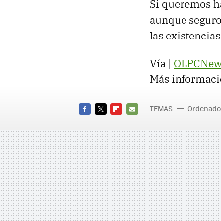
Si queremos h
aunque seguro
las existencia
Vía |
OLPCNew
Más informaci
TEMAS
Ordenado
FACEBOOK
TWITTER
FLIPBOARD
E-
MAIL