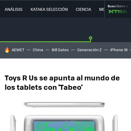
Suscríbete a
ANÁLISIS
XATAKA SELECCIÓN
CIENCIA
MOVILIDAD
HOY SE HABLA DE
AEMET
China
Bill Gates
Generación Z
iPhone 18
Toys R Us se apunta al mundo de
los tablets con 'Tabeo'