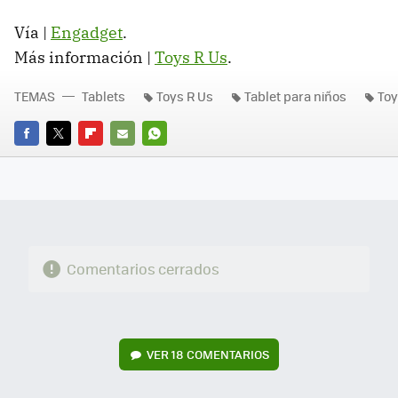
Vía |
Engadget
.
Más información |
Toys R Us
.
TEMAS
Tablets
Toys R Us
Tablet para niños
Toy
FACEBOOK
TWITTER
FLIPBOARD
E-
WHATSAPP
MAIL
Comentarios cerrados
VER
18 COMENTARIOS