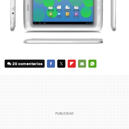
20 comentarios
FACEBOOK
TWITTER
FLIPBOARD
E-
WHATSAPP
MAIL