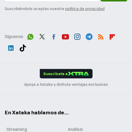
Suscribiéndote aceptas nuestra
política de privacidad
Síguenos
Wh
Twit
Fac
You
Inst
Tele
RSS
Flip
ats
ter
ebo
tub
agr
gra
boa
Link
Tikt
App
ok
e
am
m
rd
edI
ok
Suscríbete a
n
Apoya a Xataka y disfruta ventajas exclusivas
En Xataka hablamos de...
Streaming
Análisis