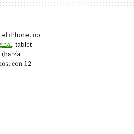
 el iPhone, no
ginal
, tablet
 (había
mos, con 12