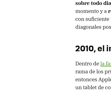
sobre todo di
momento y a
r
con suficiente
diagonales pos
2010, el 
Dentro de
la f
rama de los pr
entonces Appl
un tablet de c