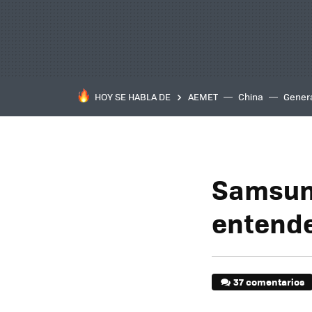
HOY SE HABLA DE
AEMET
China
Gener
Samsung
entende
37 comentarios