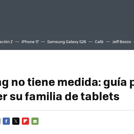
ación Z
iPhone 17
Samsung Galaxy S26
Café
Jeff Bezos
 no tiene medida: guía 
r su familia de tablets
FACEBOOK
TWITTER
FLIPBOARD
E-